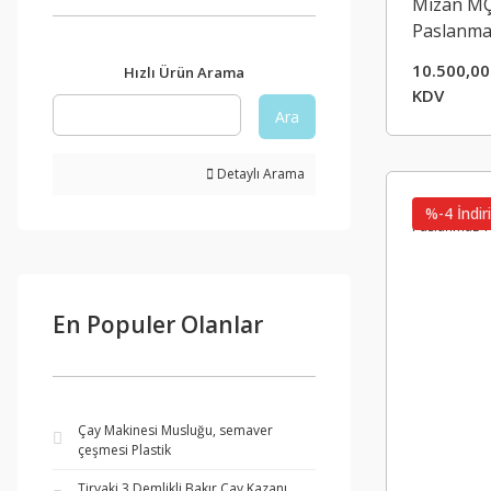
Mizan MÇ 
Paslanmaz
Kazanı
10.500,00
Hızlı Ürün Arama
KDV
Ara
Detaylı Arama
%-4 İndir
En Populer Olanlar
Çay Makinesi Musluğu, semaver
çeşmesi Plastik
Tiryaki 3 Demlikli Bakır Çay Kazanı