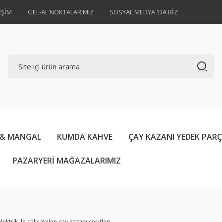
İŞİM
GEL-AL NOKTALARIMIZ
SOSYAL MEDYA 'DA BİZ
 & MANGAL
KUMDA KAHVE
ÇAY KAZANI YEDEK PAR
PAZARYERİ MAĞAZALARIMIZ
ktrik ile çalışabilen çay kazanı çeşitleri