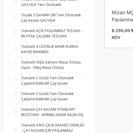
GAZ+ELK Tam Otomatik
Mizan MÇ 
Tiryaki 3 Demlikli GRİ Tam Otomatik
Paslanmaz
Çay Kazanı GAZ+ELK
Kazanı
8.290,00 
Osmanlı AÇIK PASLANMAZ TEZGAH -
MUTFAK ÇALIŞMA TEZGAHI
KDV
Osmanlı 4 CEZVELİK BAKIR KUMDA
KAHVE MAKİNESİ
Osmanlı YEŞİL Kahveci Masa Örtüsü,
Oyun - Okey Masa Örtüsü
Osmanlı 2 Gözlü Tam Otomatik
Çayland Elektrikli Çay kazanı
Osmanlı 3 Gözlü Tam Otomatik
Çayland Elektrikli Çay kazanı
Osmanlı ÇAY KAZANI STANDART
REZİSTANS - KIVRIMLI BAKIR KALIN DİŞ
Osmanlı 4 NO ÇELİK KAHVECİ DEMLİĞİ
- ÇAY KAZANI İÇİN PASLANMAZ