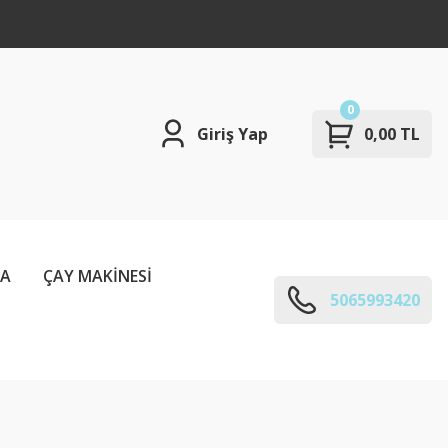
0
Giriş Yap
0,00 TL
ÇA
ÇAY MAKİNESİ
5065993420