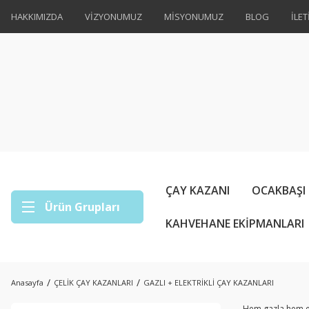
HAKKIMIZDA
VİZYONUMUZ
MİSYONUMUZ
BLOG
İLET
ÇAY KAZANI
OCAKBAŞI
Ürün Grupları
KAHVEHANE EKİPMANLARI
Anasayfa
ÇELİK ÇAY KAZANLARI
GAZLI + ELEKTRİKLİ ÇAY KAZANLARI
Hem gazla hem ele