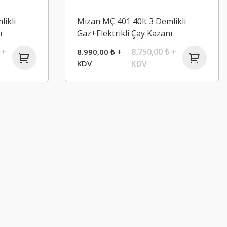
likli
Mizan MÇ 401 40lt 3 Demlikli
ı
Gaz+Elektrikli Çay Kazanı
 +
8.750,00 ₺ +
8.990,00 ₺ +
KDV
KDV