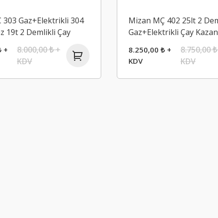
303 Gaz+Elektrikli 304
Mizan MÇ 402 25lt 2 Dem
 19t 2 Demlikli Çay
Gaz+Elektrikli Çay Kazan
8.000,00 ₺ +
8.750,00 ₺
₺ +
8.250,00 ₺ +
KDV
KDV
KDV