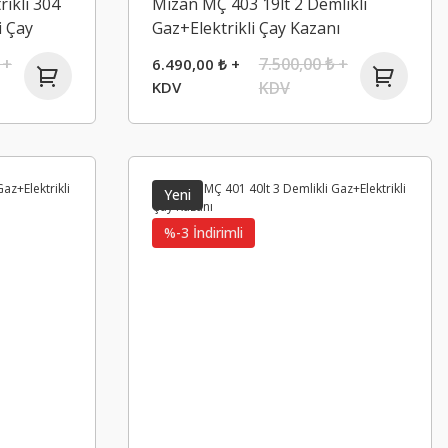
ikli 304
Mizan MÇ 403 19lt 2 Demlikli
i Çay
Gaz+Elektrikli Çay Kazanı
 +
7.500,00 ₺ +
6.490,00 ₺ +
KDV
KDV
Yeni
%-3 İndirimli