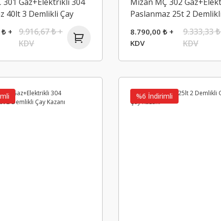
301 Gaz+Elektrikli 304
Mizan MÇ 302 Gaz+Elektr
 40lt 3 Demlikli Çay
Paslanmaz 25t 2 Demlikl
Kazanı
9.916,67 ₺ +
9.333,33 ₺
 ₺ +
8.790,00 ₺ +
KDV
KDV
KDV
imli
%6 İndirimli