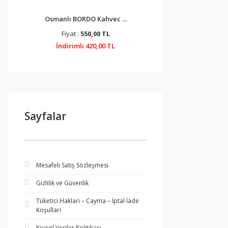
.
Osmanlı BORDO Kahvec ...
Osmanlı PASLANMAZ
Fiyat :
550,00 TL
Fiyat :
3.750,00
İndirimli 420,00 TL
İndirimli 2.998,8
Sayfalar
Mesafeli Satış Sözleşmesi
Gizlilik ve Güvenlik
Tüketici Haklari – Cayma – İptal İade
Koşullari
Kişisel Veriler Politikası