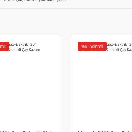
imli
%6 İndirimli