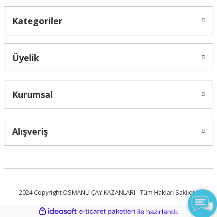
Kategoriler
Osmanlı BAKIR KAHVECİ DEMLİĞİ - ÇAY KAZANI İÇİN DEMLİK ÇAYDANLIK
Üyelik
2.200,00 ₺ + KDV
1.750,00 ₺ + KDV
Kurumsal
Alışveriş
Live Support
Submit Request
2024 Copyright OSMANLI ÇAY KAZANLARI - Tüm Hakları Saklıdır.
ideasoft
ile
e-