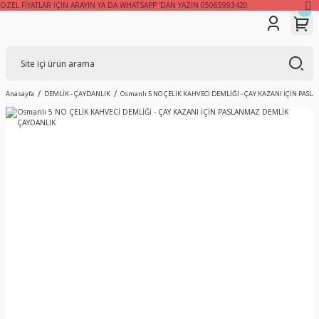
ÖZEL FİYATLAR İÇİN ARAYIN YA DA WHATSAPP 'DAN YAZIN 05065993420
Anasayfa
DEMLİK - ÇAYDANLIK
Osmanlı 5 NO ÇELİK KAHVECİ DEMLİĞİ - ÇAY KAZANI İÇİN PA