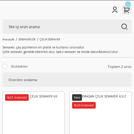
Anasayfa
SEMAVERLER
ÇELİK SEMAVER
Semaver, çay pişirmenin en pratik ve kurtarıcı ürünüdür.
Çelik semaver; genelde elektrikli olur, bakır semaver ise közde (odun&kömür) olur..
Stoktakiler
Toplam 2 ürün
%31 İndirimli
Yeni
%30 İndirimli