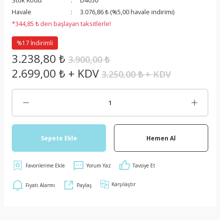
Stok Kodu
D4050
Havale
3.076,86 ₺ (%5,00 havale indirimi)
*344,85 ₺ den başlayan taksitlerle!
%17 İndirimli
3.238,80 ₺
3.900,00 ₺
2.699,00 ₺ + KDV
3.250,00 ₺ + KDV
Sepete Ekle
Hemen Al
Yorum Yaz
Tavsiye Et
Karşılaştır
Fiyatı Alarmı
Paylaş