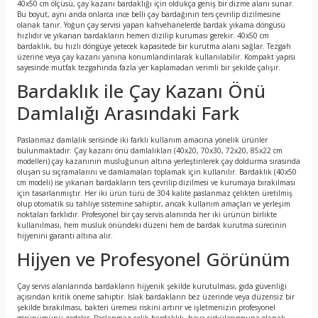
40x50 cm ölçüsü, çay kazanı bardaklığı için oldukça geniş bir dizme alanı sunar.
Bu boyut, aynı anda onlarca ince belli çay bardağının ters çevrilip dizilmesine
olanak tanır. Yoğun çay servisi yapan kahvehanelerde bardak yıkama döngüsü
hızlıdır ve yıkanan bardakların hemen dizilip kuruması gerekir. 40x50 cm
bardaklık, bu hızlı döngüye yetecek kapasitede bir kurutma alanı sağlar. Tezgah
üzerine veya çay kazanı yanına konumlandırılarak kullanılabilir. Kompakt yapısı
sayesinde mutfak tezgahında fazla yer kaplamadan verimli bir şekilde çalışır.
Bardaklık ile Çay Kazanı Önü
Damlalığı Arasındaki Fark
Paslanmaz damlalık serisinde iki farklı kullanım amacına yönelik ürünler
bulunmaktadır. Çay kazanı önü damlalıkları (40x20, 70x30, 72x20, 85x22 cm
modelleri) çay kazanının musluğunun altına yerleştirilerek çay doldurma sırasında
oluşan su sıçramalarını ve damlamaları toplamak için kullanılır. Bardaklık (40x50
cm modeli) ise yıkanan bardakların ters çevrilip dizilmesi ve kurumaya bırakılması
için tasarlanmıştır. Her iki ürün türü de 304 kalite paslanmaz çelikten üretilmiş
olup otomatik su tahliye sistemine sahiptir, ancak kullanım amaçları ve yerleşim
noktaları farklıdır. Profesyonel bir çay servis alanında her iki ürünün birlikte
kullanılması, hem musluk önündeki düzeni hem de bardak kurutma sürecinin
hijyenini garanti altına alır.
Hijyen ve Profesyonel Görünüm
Çay servis alanlarında bardakların hijyenik şekilde kurutulması, gıda güvenliği
açısından kritik öneme sahiptir. Islak bardakların bez üzerinde veya düzensiz bir
şekilde bırakılması, bakteri üremesi riskini artırır ve işletmenizin profesyonel