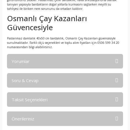
görünümünü zedeler. Paslanmaz çelik bardaklık, hava sirkülasyonuna olanak
tanıyan yapısıyla bardakların doğal yollarla kurmasını sağlarken meyilli su
tahliyesi ile biriken nem sorununu da ortadan kaldırır.
Osmanlı Çay Kazanları
Güvencesiyle
Paslanmaz damlalık 40x50 cm bardaklık, Osmanlı Çay Kazanları güvencesiyle
sunulmaktadır. Farklı ölçü seçenekleri ve toplu alım fiyatları için 0506 599 34 20
numarasından bilgi alabilirsiniz.
Yorumlar
Soru & Cevap
Bu ürüne ilk yorumu siz yapın!
Taksit Seçenekleri
Yorum Yaz
Ürün hakkında henüz soru sorulmamış.
Önerileriniz
Soru Sor