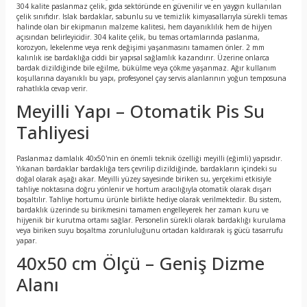
304 kalite paslanmaz çelik, gıda sektöründe en güvenilir ve en yaygın kullanılan
çelik sınıfıdır. Islak bardaklar, sabunlu su ve temizlik kimyasallarıyla sürekli temas
halinde olan bir ekipmanın malzeme kalitesi, hem dayanıklılık hem de hijyen
açısından belirleyicidir. 304 kalite çelik, bu temas ortamlarında paslanma,
korozyon, lekelenme veya renk değişimi yaşanmasını tamamen önler. 2 mm
kalınlık ise bardaklığa ciddi bir yapısal sağlamlık kazandırır. Üzerine onlarca
bardak dizildiğinde bile eğilme, bükülme veya çökme yaşanmaz. Ağır kullanım
koşullarına dayanıklı bu yapı, profesyonel çay servis alanlarının yoğun temposuna
rahatlıkla cevap verir.
Meyilli Yapı – Otomatik Pis Su
Tahliyesi
Paslanmaz damlalık 40x50'nin en önemli teknik özelliği meyilli (eğimli) yapısıdır.
Yıkanan bardaklar bardaklığa ters çevrilip dizildiğinde, bardakların içindeki su
doğal olarak aşağı akar. Meyilli yüzey sayesinde biriken su, yerçekimi etkisiyle
tahliye noktasına doğru yönlenir ve hortum aracılığıyla otomatik olarak dışarı
boşaltılır. Tahliye hortumu ürünle birlikte hediye olarak verilmektedir. Bu sistem,
bardaklık üzerinde su birikmesini tamamen engelleyerek her zaman kuru ve
hijyenik bir kurutma ortamı sağlar. Personelin sürekli olarak bardaklığı kurulama
veya biriken suyu boşaltma zorunluluğunu ortadan kaldırarak iş gücü tasarrufu
yapar.
40x50 cm Ölçü – Geniş Dizme
Alanı