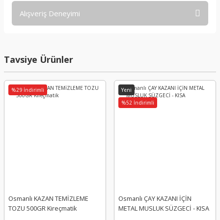
Bu ürünün fiyat bilgisi, resim, ürün açıklamalarında ve diğer
Alışveriş Deneyimi
konularda yetersiz gördüğünüz noktaları öneri formunu
kullanarak tarafımıza iletebilirsiniz.
Görüş ve önerileriniz için teşekkür ederiz.
Sitemize ilk yorumu siz yapın!
Tavsiye Ürünler
Ürün resmi kalitesiz, bozuk veya görüntülenemiyor.
Ürün açıklamasında eksik bilgiler bulunuyor.
Deneyimini Paylaş
Ürün bilgilerinde hatalar bulunuyor.
%29 İndirimli
Yeni
Ürün fiyatı diğer sitelerden daha pahalı.
%52 İndirimli
Bu ürüne benzer farklı alternatifler olmalı.
Gönder
Osmanlı KAZAN TEMİZLEME
Osmanlı ÇAY KAZANI İÇİN
TOZU 500GR Kireçmatik
METAL MUSLUK SÜZGECİ - KISA