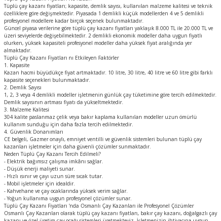
Tüplü çay kazanı fiyatları; kapasite, demlik sayısı, kullanılan malzeme kalitesi ve teknik
özelliklere göre değişmektedir. Piyasada 1 demlikli küçük modellerden 4 ve 5 demlikli
profesyonel modellere kadar birçok seçenek bulunmaktadır.
Güncel piyasa verilerine göre tüplü çay kazanı fiyatları yaklaşık 8.000 TL ile 20.000 TL ve
üzeri seviyelerde değişebilmektedir. 2 demlikli ekonomik modeller daha uygun fiyatlı
olurken, yüksek kapasiteli profesyonel modeller daha yüksek fiyat aralığında yer
almaktadır.
Tüplü Çay Kazanı Fiyatları nı Etkileyen Faktörler
1. Kapasite
Kazan hacmi büyüdükçe fiyat artmaktadır. 10 litre, 30 litre, 40 litre ve 60 litre gibi farklı
kapasite seçenekleri bulunmaktadır.
2. Demlik Sayısı
1, 2, 3 veya 4 demlikli modeller işletmenin günlük çay tüketimine göre tercih edilmektedir.
Demlik sayısının artması fiyatı da yükseltmektedir.
3. Malzeme Kalitesi
304 kalite paslanmaz çelik veya bakır kaplama kullanılan modeller uzun ömürlü
kullanım sunduğu için daha fazla tercih edilmektedir.
4. Güvenlik Donanımları
CE belgeli, Gazmer onaylı, emniyet ventilli ve güvenlik sistemleri bulunan tüplü çay
kazanları işletmeler için daha güvenli çözümler sunmaktadır.
Neden Tüplü Çay Kazanı Tercih Edilmeli?
- Elektrik bağımsız çalışma imkânı sağlar.
- Düşük enerji maliyeti sunar.
- Hızlı ısınır ve çayı uzun süre sıcak tutar.
- Mobil işletmeler için idealdir.
- Kahvehane ve çay ocaklarında yüksek verim sağlar.
- Yoğun kullanıma uygun profesyonel çözümler sunar.
Tüplü Çay Kazanı Fiyatları 'nda Osmanlı Çay Kazanları ile Profesyonel Çözümler
Osmanlı Çay Kazanları olarak tüplü çay kazanı fiyatları, bakır çay kazanı, doğalgazlı çay
kazanı ve özel üretim çay ocağı sistemleri üretmekteyiz. İşletmenizin ihtiyacına uygun