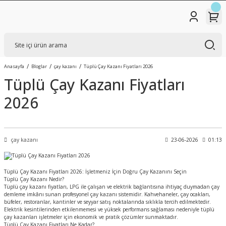
Anasayfa
Bloglar
çay kazanı
Tüplü Çay Kazanı Fiyatları 2026
Tüplü Çay Kazanı Fiyatları
2026
çay kazanı
23-06-2026
01:13
Tüplü Çay Kazanı Fiyatları 2026: İşletmeniz İçin Doğru Çay Kazanını Seçin
Tüplü Çay Kazanı Nedir?
Tüplü çay kazanı fiyatları, LPG ile çalışan ve elektrik bağlantısına ihtiyaç duymadan çay
demleme imkânı sunan profesyonel çay kazanı sistemidir. Kahvehaneler, çay ocakları,
büfeler, restoranlar, kantinler ve seyyar satış noktalarında sıklıkla tercih edilmektedir.
Elektrik kesintilerinden etkilenmemesi ve yüksek performans sağlaması nedeniyle tüplü
çay kazanları işletmeler için ekonomik ve pratik çözümler sunmaktadır.
Tüplü Çay Kazanı Fiyatları Ne Kadar?