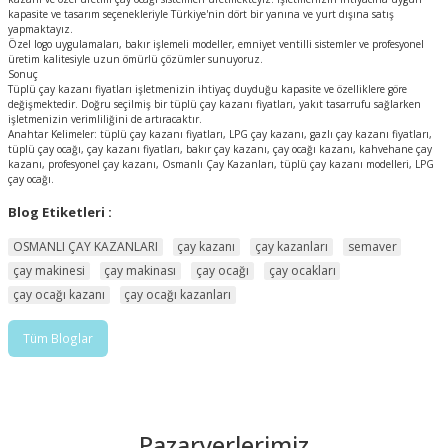
kapasite ve tasarım seçenekleriyle Türkiye'nin dört bir yanına ve yurt dışına satış
yapmaktayız.
Özel logo uygulamaları, bakır işlemeli modeller, emniyet ventilli sistemler ve profesyonel
üretim kalitesiyle uzun ömürlü çözümler sunuyoruz.
Sonuç
Tüplü çay kazanı fiyatları işletmenizin ihtiyaç duyduğu kapasite ve özelliklere göre
değişmektedir. Doğru seçilmiş bir tüplü çay kazanı fiyatları, yakıt tasarrufu sağlarken
işletmenizin verimliliğini de artıracaktır.
Anahtar Kelimeler: tüplü çay kazanı fiyatları, LPG çay kazanı, gazlı çay kazanı fiyatları,
tüplü çay ocağı, çay kazanı fiyatları, bakır çay kazanı, çay ocağı kazanı, kahvehane çay
kazanı, profesyonel çay kazanı, Osmanlı Çay Kazanları, tüplü çay kazanı modelleri, LPG
çay ocağı.
Blog Etiketleri :
OSMANLI ÇAY KAZANLARI
çay kazanı
çay kazanları
semaver
çay makinesi
çay makinası
çay ocağı
çay ocakları
çay ocağı kazanı
çay ocağı kazanları
Tüm Bloglar
Pazaryerlerimiz