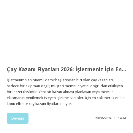
Çay Kazanı Fiyatları 2026: İşletmeniz İçin En Doğru Yatırım Rehberi
İşletmenizin en önemli demirbaşlarından biri olan çay kazanları,
sadece bir ekipman değil; müşteri memnuniyetini doğrudan etkileyen
bir lezzet üssüdür. Yeni bir kazan almayı planlayan veya mevcut
ekipmanını yenilemek isteyen işletme sahipleri için en çok merak edilen
konu elbette çay kazanı fiyatları oluyor.
Devamı
29/06/2026
14:44