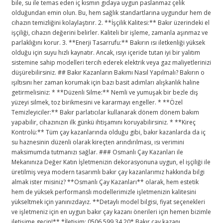
bile, su ile temas eden iç kısmın gıdaya uygun paslanmaz çelik
olduğundan emin olun. Bu, hem sağlık standartlarına uygundur hem de
cihazın temizliğini kolaylaştırır. 2. **İşçilik Kalitesi:** Bakır üzerindeki el
işçiliği, cihazın değerini belirler. Kaliteli bir işleme, zamanla aşınmaz ve
parlaklığını korur. 3. **Enerji Tasarrufu:** Bakırın ısı iletkenliği yüksek
olduğu için suyu hızlı kaynatır. Ancak, ısıyı içeride tutan iyi bir yalıtım
sistemine sahip modelleri tercih ederek elektrik veya gaz maliyetlerinizi
düşürebilirsiniz. ## Bakır Kazanların Bakımı Nasıl Yapılmalı? Bakırın o
ışıltısını her zaman korumak için bazı basit adımları alışkanlık haline
getirmelisiniz: * **Düzenli Silme:** Nemli ve yumuşak bir bezle dış
yüzeyi silmek, toz birikmesini ve kararmayı engeller. * **Özel
Temizleyiciler:** Bakır parlatıcılar kullanarak dönem dönem bakım
yapabilir, cihazınızın ilk günkü ihtişamını koruyabilirsiniz. * **Kireç
Kontrolü:** Tüm çay kazanlarında olduğu gibi, bakır kazanlarda da iç
su haznesinin düzenli olarak kireçten arındırılması, ısı verimini
maksimumda tutmanızı sağlar. ### Osmanlı Çay Kazanları ile
Mekanınıza Değer Katın İşletmenizin dekorasyonuna uygun, el işçiliği ile
üretilmiş veya modern tasarımlı bakır çay kazanlarımız hakkında bilgi
almak ister misiniz? **Osmanlı Çay Kazanları** olarak, hem estetik
hem de yüksek performanslı modellerimizle işletmenizin kalitesini
yükseltmek için yanınızdayız. **Detaylı model bilgisi, fiyat seçenekleri
ve işletmeniz için en uygun bakır çay kazanı önerileri için hemen bizimle
iletişime geçin!** *İletişim: 0506 599 34 20* Bakır çay kazanı