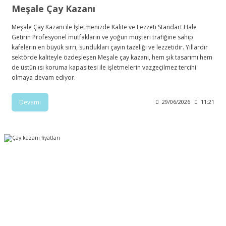
Meşale Çay Kazanı
Meşale Çay Kazanı ile İşletmenizde Kalite ve Lezzeti Standart Hale
Getirin Profesyonel mutfakların ve yoğun müşteri trafiğine sahip
kafelerin en büyük sırrı, sundukları çayın tazeliği ve lezzetidir. Yıllardır
sektörde kaliteyle özdeşleşen Meşale çay kazanı, hem şık tasarımı hem
de üstün ısı koruma kapasitesi ile işletmelerin vazgeçilmez tercihi
olmaya devam ediyor.
Devamı
29/06/2026
11:21