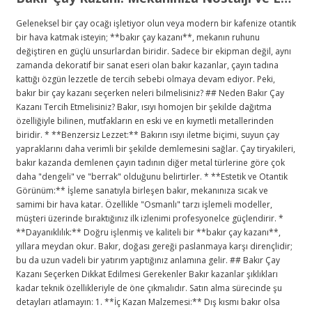
Geleneksel bir çay ocağı işletiyor olun veya modern bir kafenize otantik
bir hava katmak isteyin; **bakır çay kazanı**, mekanın ruhunu
değiştiren en güçlü unsurlardan biridir. Sadece bir ekipman değil, aynı
zamanda dekoratif bir sanat eseri olan bakır kazanlar, çayın tadına
kattığı özgün lezzetle de tercih sebebi olmaya devam ediyor. Peki,
bakır bir çay kazanı seçerken neleri bilmelisiniz? ## Neden Bakır Çay
Kazanı Tercih Etmelisiniz? Bakır, ısıyı homojen bir şekilde dağıtma
özelliğiyle bilinen, mutfakların en eski ve en kıymetli metallerinden
biridir. * **Benzersiz Lezzet:** Bakırın ısıyı iletme biçimi, suyun çay
yapraklarını daha verimli bir şekilde demlemesini sağlar. Çay tiryakileri,
bakır kazanda demlenen çayın tadının diğer metal türlerine göre çok
daha "dengeli" ve "berrak" olduğunu belirtirler. * **Estetik ve Otantik
Görünüm:** İşleme sanatıyla birleşen bakır, mekanınıza sıcak ve
samimi bir hava katar. Özellikle "Osmanlı" tarzı işlemeli modeller,
müşteri üzerinde bıraktığınız ilk izlenimi profesyonelce güçlendirir. *
**Dayanıklılık:** Doğru işlenmiş ve kaliteli bir **bakır çay kazanı**,
yıllara meydan okur. Bakır, doğası gereği paslanmaya karşı dirençlidir;
bu da uzun vadeli bir yatırım yaptığınız anlamına gelir. ## Bakır Çay
Kazanı Seçerken Dikkat Edilmesi Gerekenler Bakır kazanlar şıklıkları
kadar teknik özellikleriyle de öne çıkmalıdır. Satın alma sürecinde şu
detayları atlamayın: 1. **İç Kazan Malzemesi:** Dış kısmı bakır olsa