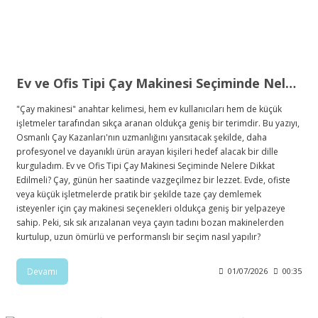
Ev ve Ofis Tipi Çay Makinesi Seçiminde Nelere Dikkat Edilmeli?
"Çay makinesi" anahtar kelimesi, hem ev kullanıcıları hem de küçük
işletmeler tarafından sıkça aranan oldukça geniş bir terimdir. Bu yazıyı,
Osmanlı Çay Kazanları'nın uzmanlığını yansıtacak şekilde, daha
profesyonel ve dayanıklı ürün arayan kişileri hedef alacak bir dille
kurguladım. Ev ve Ofis Tipi Çay Makinesi Seçiminde Nelere Dikkat
Edilmeli? Çay, günün her saatinde vazgeçilmez bir lezzet. Evde, ofiste
veya küçük işletmelerde pratik bir şekilde taze çay demlemek
isteyenler için çay makinesi seçenekleri oldukça geniş bir yelpazeye
sahip. Peki, sık sık arızalanan veya çayın tadını bozan makinelerden
kurtulup, uzun ömürlü ve performanslı bir seçim nasıl yapılır?
Devamı
01/07/2026
00:35