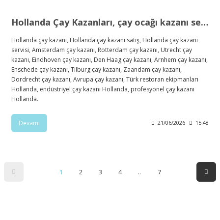
Hollanda Çay Kazanları, çay ocağı kazanı semaver
Hollanda çay kazanı, Hollanda çay kazanı satış, Hollanda çay kazanı
servisi, Amsterdam çay kazanı, Rotterdam çay kazanı, Utrecht çay
kazanı, Eindhoven çay kazanı, Den Haag çay kazanı, Arnhem çay kazanı,
Enschede çay kazanı, Tilburg çay kazanı, Zaandam çay kazanı,
Dordrecht çay kazanı, Avrupa çay kazanı, Türk restoran ekipmanları
Hollanda, endüstriyel çay kazanı Hollanda, profesyonel çay kazanı
Hollanda.
Devamı
21/06/2026
15:48
1
2
3
4
..
7