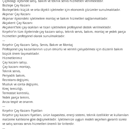
Çiçekdağı ilçesinde satış, bakım ve teknik servis hizmetleri verilmektedir.
Boztepe Çay Kazanı
Boztepe’deki küçük ve orta ölçekli işletmeler için ekonomik çözümler sunulmaktadır.
Akpınar Çay Kazanı
Akpınar ilçesindeki işletmelere montaj ve bakım hizmetleri sağlanmaktadır.
Akçakent Çay Kazanı
Akçakent’teki çay ocakları ve ticari işletmelere profesyonel destek verilmektedir.
Kırşehir’in tüm ilçelerinde çay kazanı satışı, teknik servis, bakım, montaj ve yedek parça
hizmetleri profesyonel olarak sunulmaktadır.
---
Kırşehir Çay Kazanı Satış, Servis, Bakım ve Montaj
Profesyonel çay kazanlarının uzun ömürlü ve verimli çalışabilmesi için düzenli bakım
büyük önem taşımaktadır.
Hizmetlerimiz
Çay kazanı satışı,
Çay kazanı montajı,
Teknik servis,
Periyodik bakım,
Rezistans değişimi,
Musluk ve conta değişimi,
Kireç temizliği,
Termostat kontrolü,
Yedek parça temini,
Arıza tespit ve onarım.
---
Kırşehir Çay Kazanı Fiyatları
Kırşehir çay kazanı fiyatları, ürün kapasitesi, enerji sistemi, teknik özellikler ve kullanılan
malzeme kalitesine göre değişmektedir. İşletmenize uygun modeli seçerken garanti süresi
ve satış sonrası servis hizmetleri önemli bir kriterdir.
---