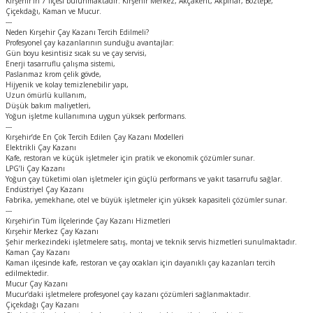
Kırşehir'in 7 ilçesi bulunmaktadır: Kırşehir Merkez, Akçakent, Akpınar, Boztepe,
Çiçekdağı, Kaman ve Mucur.
---
Neden Kırşehir Çay Kazanı Tercih Edilmeli?
Profesyonel çay kazanlarının sunduğu avantajlar:
Gün boyu kesintisiz sıcak su ve çay servisi,
Enerji tasarruflu çalışma sistemi,
Paslanmaz krom çelik gövde,
Hijyenik ve kolay temizlenebilir yapı,
Uzun ömürlü kullanım,
Düşük bakım maliyetleri,
Yoğun işletme kullanımına uygun yüksek performans.
---
Kırşehir’de En Çok Tercih Edilen Çay Kazanı Modelleri
Elektrikli Çay Kazanı
Kafe, restoran ve küçük işletmeler için pratik ve ekonomik çözümler sunar.
LPG’li Çay Kazanı
Yoğun çay tüketimi olan işletmeler için güçlü performans ve yakıt tasarrufu sağlar.
Endüstriyel Çay Kazanı
Fabrika, yemekhane, otel ve büyük işletmeler için yüksek kapasiteli çözümler sunar.
---
Kırşehir’in Tüm İlçelerinde Çay Kazanı Hizmetleri
Kırşehir Merkez Çay Kazanı
Şehir merkezindeki işletmelere satış, montaj ve teknik servis hizmetleri sunulmaktadır.
Kaman Çay Kazanı
Kaman ilçesinde kafe, restoran ve çay ocakları için dayanıklı çay kazanları tercih
edilmektedir.
Mucur Çay Kazanı
Mucur’daki işletmelere profesyonel çay kazanı çözümleri sağlanmaktadır.
Çiçekdağı Çay Kazanı