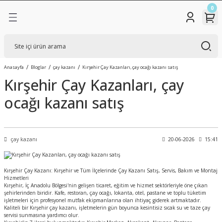
0
Geri Dön
Geri Dön
Geri Dön
TİK ÇAY KAZANLARI
KAZANLARI
R
SADECE GAZLI ÇAY
BAKIR SEMAVER
BAKIR ÇAY KAZANLARI
Anasayfa
Bloglar
çay kazanı
Kırşehir Çay Kazanları, çay ocağı kazanı satış
KAZANI
Kırşehir Çay Kazanları, çay
STATİK BOYALI ÇAY
ÇELİK SEMAVER
SADECE ELEKTRİKLİ ÇAY
KAZANLARI
ocağı kazanı satış
KAZANLARI
İNOKS TAM OTOMATİK
GAZLI + ELEKTRİKLİ ÇAY
ÇAY KAZANLARI
KAZANLARI
çay kazanı
20-06-2026
15:41
Kırşehir Çay Kazanı: Kırşehir ve Tüm İlçelerinde Çay Kazanı Satış, Servis, Bakım ve Montaj
Hizmetleri
Kırşehir, İç Anadolu Bölgesi'nin gelişen ticaret, eğitim ve hizmet sektörleriyle öne çıkan
şehirlerinden biridir. Kafe, restoran, çay ocağı, lokanta, otel, pastane ve toplu tüketim
işletmeleri için profesyonel mutfak ekipmanlarına olan ihtiyaç giderek artmaktadır.
Kaliteli bir Kırşehir çay kazanı, işletmelerin gün boyunca kesintisiz sıcak su ve taze çay
servisi sunmasına yardımcı olur.