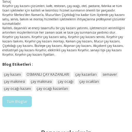
Sonuç
Kırşehir çay kazanı çözümleri; kafe, restoran, çay ocağı, otel, pastane, fabrika ve tüm
ticari işletmeler için kaliteli ve kesintisiz hizmet sunmanın önemli bir parçasıdır.
Kırşehir Merkez’den Kaman’a, Mucur’dan Çiçekdağı’na kadar tüm ilçelerde çay kazanı
satış, servis, bakım ve montaj hizmetleri işletmelerin ihtiyaçlarına profesyonel çözümler
sunmaktadır.
Kaliteli, dayanıklı ve enerji tasarruflu bir çay kazanı yatırımı, işletmenizin verimliliğini
artırırken müşterilerinize her zaman sıcak ve taze çay sunmanıza yardımcı olur.
Kırşehir çay kazanı, Kırşehir çay kazanı satış, Kırşehir çay kazanı servisi, Kırşehir çay
kazanı bakımı, Kırşehir çay kazanı montajı, Kaman çay kazanı, Mucur çay kazanı,
Çiçekdağı çay kazanı, Boztepe çay kazanı, Akpınar çay kazanı, Akçakent çay kazanı,
endüstriyel çay kazanı Kırşehir, elektrikli çay kazanı Kırşehir, sanayi tipi çay kazanı
Kırşehir, Kırşehir çay kazanı fiyatları.
Blog Etiketleri :
çay kazanı
OSMANLI ÇAY KAZANLARI
çay kazanları
semaver
çay makinesi
çay makinası
çay ocağı
çay ocakları
çay ocağı kazanı
çay ocağı kazanları
Tüm Bloglar