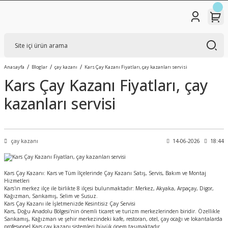
Anasayfa
Bloglar
çay kazanı
Kars Çay Kazanı Fiyatları, çay kazanları servisi
Kars Çay Kazanı Fiyatları, çay
kazanları servisi
çay kazanı
14-06-2026
18:44
Kars Çay Kazanı: Kars ve Tüm İlçelerinde Çay Kazanı Satış, Servis, Bakım ve Montaj
Hizmetleri
Kars'ın merkez ilçe ile birlikte 8 ilçesi bulunmaktadır: Merkez, Akyaka, Arpaçay, Digor,
Kağızman, Sarıkamış, Selim ve Susuz.
Kars Çay Kazanı ile İşletmenizde Kesintisiz Çay Servisi
Kars, Doğu Anadolu Bölgesi'nin önemli ticaret ve turizm merkezlerinden biridir. Özellikle
Sarıkamış, Kağızman ve şehir merkezindeki kafe, restoran, otel, çay ocağı ve lokantalarda
profesyonel Kars çay kazanı sistemleri büyük önem taşımaktadır.