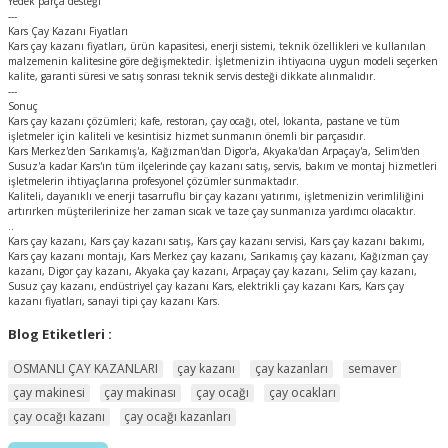
Yedek parça desteği
---
Kars Çay Kazanı Fiyatları
Kars çay kazanı fiyatları, ürün kapasitesi, enerji sistemi, teknik özellikleri ve kullanılan
malzemenin kalitesine göre değişmektedir. İşletmenizin ihtiyacına uygun modeli seçerken
kalite, garanti süresi ve satış sonrası teknik servis desteği dikkate alınmalıdır.
---
Sonuç
Kars çay kazanı çözümleri; kafe, restoran, çay ocağı, otel, lokanta, pastane ve tüm
işletmeler için kaliteli ve kesintisiz hizmet sunmanın önemli bir parçasıdır.
Kars Merkez'den Sarıkamış'a, Kağızman'dan Digor'a, Akyaka'dan Arpaçay'a, Selim'den
Susuz'a kadar Kars'ın tüm ilçelerinde çay kazanı satış, servis, bakım ve montaj hizmetleri
işletmelerin ihtiyaçlarına profesyonel çözümler sunmaktadır.
Kaliteli, dayanıklı ve enerji tasarruflu bir çay kazanı yatırımı, işletmenizin verimliliğini
artırırken müşterilerinize her zaman sıcak ve taze çay sunmanıza yardımcı olacaktır.
..
Kars çay kazanı, Kars çay kazanı satış, Kars çay kazanı servisi, Kars çay kazanı bakımı,
Kars çay kazanı montajı, Kars Merkez çay kazanı, Sarıkamış çay kazanı, Kağızman çay
kazanı, Digor çay kazanı, Akyaka çay kazanı, Arpaçay çay kazanı, Selim çay kazanı,
Susuz çay kazanı, endüstriyel çay kazanı Kars, elektrikli çay kazanı Kars, Kars çay
kazanı fiyatları, sanayi tipi çay kazanı Kars.
Blog Etiketleri :
OSMANLI ÇAY KAZANLARI
çay kazanı
çay kazanları
semaver
çay makinesi
çay makinası
çay ocağı
çay ocakları
çay ocağı kazanı
çay ocağı kazanları