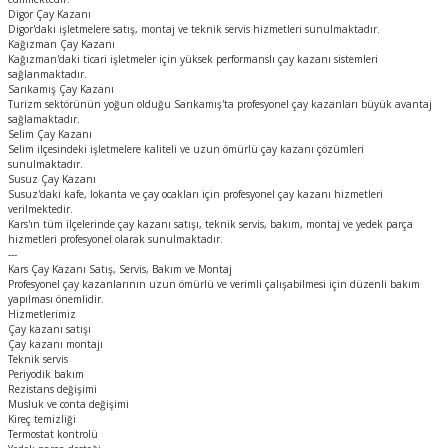
Digor Çay Kazanı
Digor'daki işletmelere satış, montaj ve teknik servis hizmetleri sunulmaktadır.
Kağızman Çay Kazanı
Kağızman'daki ticari işletmeler için yüksek performanslı çay kazanı sistemleri
sağlanmaktadır.
Sarıkamış Çay Kazanı
Turizm sektörünün yoğun olduğu Sarıkamış'ta profesyonel çay kazanları büyük avantaj
sağlamaktadır.
Selim Çay Kazanı
Selim ilçesindeki işletmelere kaliteli ve uzun ömürlü çay kazanı çözümleri
sunulmaktadır.
Susuz Çay Kazanı
Susuz'daki kafe, lokanta ve çay ocakları için profesyonel çay kazanı hizmetleri
verilmektedir.
Kars'ın tüm ilçelerinde çay kazanı satışı, teknik servis, bakım, montaj ve yedek parça
hizmetleri profesyonel olarak sunulmaktadır.
---
Kars Çay Kazanı Satış, Servis, Bakım ve Montaj
Profesyonel çay kazanlarının uzun ömürlü ve verimli çalışabilmesi için düzenli bakım
yapılması önemlidir.
Hizmetlerimiz
Çay kazanı satışı
Çay kazanı montajı
Teknik servis
Periyodik bakım
Rezistans değişimi
Musluk ve conta değişimi
Kireç temizliği
Termostat kontrolü