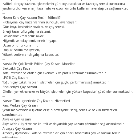
Kaliteli bir çay kazanı, işletmelerin gün boyu sıcak su ve taze çay servisi sunmasına
yardımcı olurken enerji tasarrufu ve uzun ömürlü kullanım avantajı da sağlamaktadır.
---
Neden Kars Çay Kazanı Tercih Edilmeli?
Profesyonel çay kazanlarının sunduğu avantajlar:
Gün boyu kesintisiz sıcak su ve çay servisi,
Enerji tasarruflu çalışma sistemi,
Paslanmaz krom çelik gövde,
Hijyenik ve kolay temizlenebilir yapı,
Uzun ömürlü kullanım,
Düşük bakım maliyetleri,
Yüksek performanslı çalışma kapasitesi.
---
Kars'ta En Çok Tercih Edilen Çay Kazanı Modelleri
Elektrikli Çay Kazanı
Kafe, restoran ve ofisler için ekonomik ve pratik çözümler sunmaktadır.
LPG'li Çay Kazanı
Yoğun çay tüketimi olan işletmeler için güçlü performans sağlamaktadır.
Endüstriyel Çay Kazanı
Oteller, yemekhaneler ve büyük işletmeler için yüksek kapasiteli çözümler sunmaktadır.
---
Kars'ın Tüm İlçelerinde Çay Kazanı Hizmetleri
Kars Merkez Çay Kazanı
Şehir merkezindeki işletmeler için profesyonel satış, servis ve bakım hizmetleri
sunulmaktadır.
Akyaka Çay Kazanı
Akyaka'daki işletmelere kaliteli ve dayanıklı çay kazanı çözümleri sağlanmaktadır.
Arpaçay Çay Kazanı
Arpaçay ilçesindeki kafe ve restoranlar için enerji tasarruflu çay kazanları tercih
edilmektedir.