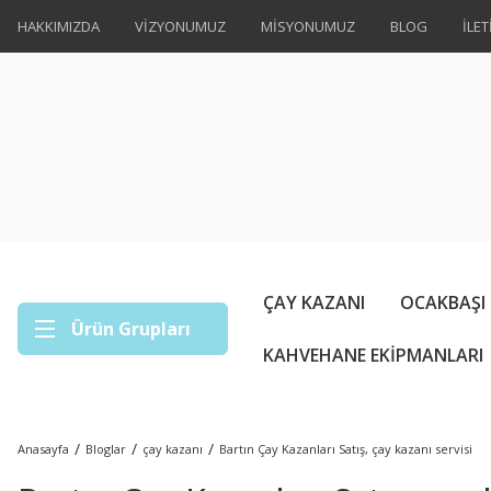
HAKKIMIZDA
VİZYONUMUZ
MİSYONUMUZ
BLOG
İLET
ÇAY KAZANI
OCAKBAŞI
Ürün Grupları
KAHVEHANE EKİPMANLARI
Anasayfa
Bloglar
çay kazanı
Bartın Çay Kazanları Satış, çay kazanı servisi