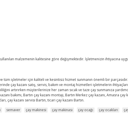
 ve kullanılan malzemenin kalitesine göre değişmektedir. İşletmenizin ihtiyacına uy
ve tüm işletmeler için kaliteli ve kesintisiz hizmet sunmanın önemli bir parçasıdır
rinde çay kazanı satış, servis, bakım ve montaj hizmetleri işletmelerin ihtiyaç
rimliliğini artırırken müşterilerinize her zaman sıcak ve taze çay sunmanıza yardımc
ay kazanı bakımı, Bartın çay kazanı montajı, Bartın Merkez çay kazanı, Amasra çay k
ları, çay kazanı servisi Bartın, ticari çay kazanı Bartın.
ı
semaver
çay makinesi
çay makinası
çay ocağı
çay ocakları
ça