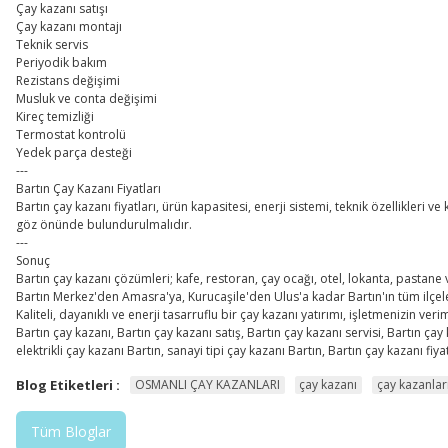
Çay kazanı satışı
Çay kazanı montajı
Teknik servis
Periyodik bakım
Rezistans değişimi
Musluk ve conta değişimi
Kireç temizliği
Termostat kontrolü
Yedek parça desteği
---
Bartın Çay Kazanı Fiyatları
Bartın çay kazanı fiyatları, ürün kapasitesi, enerji sistemi, teknik özellikleri
göz önünde bulundurulmalıdır.
---
Sonuç
Bartın çay kazanı çözümleri; kafe, restoran, çay ocağı, otel, lokanta, pastane 
Bartın Merkez'den Amasra'ya, Kurucaşile'den Ulus'a kadar Bartın'ın tüm ilçele
Kaliteli, dayanıklı ve enerji tasarruflu bir çay kazanı yatırımı, işletmenizin ve
Bartın çay kazanı, Bartın çay kazanı satış, Bartın çay kazanı servisi, Bartın ç
elektrikli çay kazanı Bartın, sanayi tipi çay kazanı Bartın, Bartın çay kazanı fiyat
Blog Etiketleri :
OSMANLI ÇAY KAZANLARI
çay kazanı
çay kazanlar
Tüm Bloglar