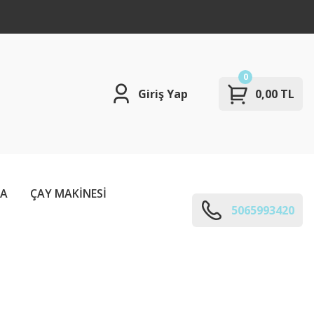
0
Giriş Yap
0,00 TL
ÇA
ÇAY MAKİNESİ
5065993420