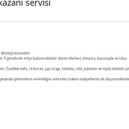
kazanı servisi
e Montaj Hizmetleri
dir. İl genelinde 4 ilçe bulunmaktadır: Bartın Merkez, Amasra, Kurucaşile ve Ulus.
ptir. Özellikle kafe, restoran, çay ocağı, lokanta, otel, pastane ve toplu tüketim iş
yesinde işletmelerin verimliliğini artırırken bakım maliyetlerini de düşürmektedir