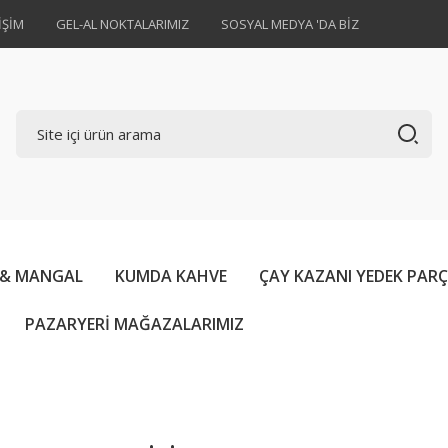
İŞİM
GEL-AL NOKTALARIMIZ
SOSYAL MEDYA 'DA BİZ
 & MANGAL
KUMDA KAHVE
ÇAY KAZANI YEDEK PAR
PAZARYERİ MAĞAZALARIMIZ