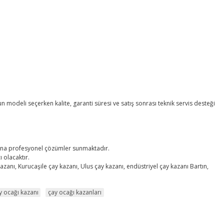
gun modeli seçerken kalite, garanti süresi ve satış sonrası teknik servis desteği
.
larına profesyonel çözümler sunmaktadır.
ı olacaktır.
azanı, Kurucaşile çay kazanı, Ulus çay kazanı, endüstriyel çay kazanı Bartın,
y ocağı kazanı
çay ocağı kazanları