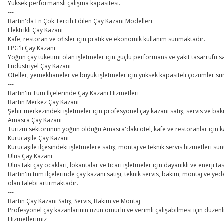
Yüksek performanslı çalışma kapasitesi.
---
Bartın'da En Çok Tercih Edilen Çay Kazanı Modelleri
Elektrikli Çay Kazanı
Kafe, restoran ve ofisler için pratik ve ekonomik kullanım sunmaktadır.
LPG'li Çay Kazanı
Yoğun çay tüketimi olan işletmeler için güçlü performans ve yakıt tasarrufu 
Endüstriyel Çay Kazanı
Oteller, yemekhaneler ve büyük işletmeler için yüksek kapasiteli çözümler s
---
Bartın'ın Tüm İlçelerinde Çay Kazanı Hizmetleri
Bartın Merkez Çay Kazanı
Şehir merkezindeki işletmeler için profesyonel çay kazanı satış, servis ve ba
Amasra Çay Kazanı
Turizm sektörünün yoğun olduğu Amasra'daki otel, kafe ve restoranlar için ka
Kurucaşile Çay Kazanı
Kurucaşile ilçesindeki işletmelere satış, montaj ve teknik servis hizmetleri su
Ulus Çay Kazanı
Ulus'taki çay ocakları, lokantalar ve ticari işletmeler için dayanıklı ve enerji t
Bartın'ın tüm ilçelerinde çay kazanı satışı, teknik servis, bakım, montaj ve y
olan talebi artırmaktadır.
---
Bartın Çay Kazanı Satış, Servis, Bakım ve Montaj
Profesyonel çay kazanlarının uzun ömürlü ve verimli çalışabilmesi için düze
Hizmetlerimiz