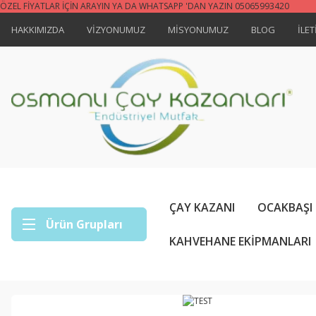
ÖZEL FİYATLAR İÇİN ARAYIN YA DA WHATSAPP 'DAN YAZIN 05065993420
HAKKIMIZDA
VİZYONUMUZ
MİSYONUMUZ
BLOG
İLET
ÇAY KAZANI
OCAKBAŞI
Ürün Grupları
KAHVEHANE EKİPMANLARI