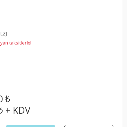
LZJ
an taksitlerle!
0 ₺
₺ + KDV