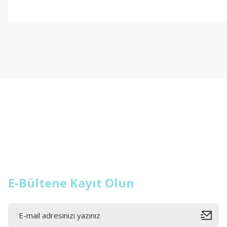
Bu ürünün fiyat bilgisi, resim, ürün açıklamalarında ve diğer konul
Görüş ve önerileriniz için teşekkür ederiz.
Ürün resmi kalitesiz, bozuk veya görüntülenemiyor.
Ürün açıklamasında eksik bilgiler bulunuyor.
Ürün bilgilerinde hatalar bulunuyor.
Ürün fiyatı diğer sitelerden daha pahalı.
Bu ürüne benzer farklı alternatifler olmalı.
E-Bültene Kayıt Olun