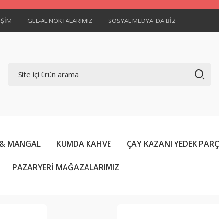
İŞİM
GEL-AL NOKTALARIMIZ
SOSYAL MEDYA 'DA BİZ
 & MANGAL
KUMDA KAHVE
ÇAY KAZANI YEDEK PAR
PAZARYERİ MAĞAZALARIMIZ