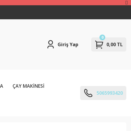
0
Giriş Yap
0,00 TL
ÇA
ÇAY MAKİNESİ
5065993420