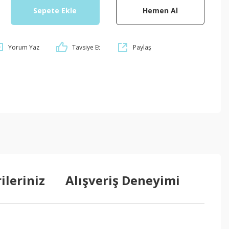
Sepete Ekle
Hemen Al
Yorum Yaz
Tavsiye Et
Paylaş
ileriniz
Alışveriş Deneyimi