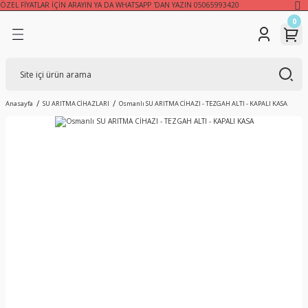
ÖZEL FİYATLAR İÇİN ARAYIN YA DA WHATSAPP 'DAN YAZIN 05065993420
Geri Dön
Geri Dön
Geri Dön
0
TİK ÇAY KAZANLARI
KAZANLARI
R
SADECE GAZLI ÇAY
BAKIR SEMAVER
BAKIR ÇAY KAZANLARI
KAZANI
Anasayfa
SU ARITMA CİHAZLARI
Osmanlı SU ARITMA CİHAZI - TEZGAH ALTI - KAPALI KASA
STATİK BOYALI ÇAY
ÇELİK SEMAVER
SADECE ELEKTRİKLİ ÇAY
KAZANLARI
KAZANLARI
İNOKS TAM OTOMATİK
GAZLI + ELEKTRİKLİ ÇAY
ÇAY KAZANLARI
KAZANLARI