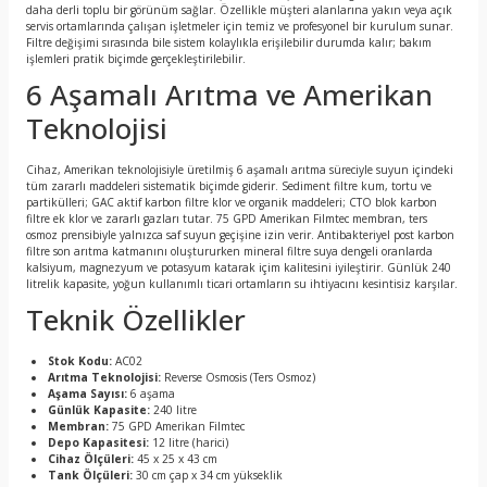
daha derli toplu bir görünüm sağlar. Özellikle müşteri alanlarına yakın veya açık
servis ortamlarında çalışan işletmeler için temiz ve profesyonel bir kurulum sunar.
Filtre değişimi sırasında bile sistem kolaylıkla erişilebilir durumda kalır; bakım
işlemleri pratik biçimde gerçekleştirilebilir.
6 Aşamalı Arıtma ve Amerikan
Teknolojisi
Cihaz, Amerikan teknolojisiyle üretilmiş 6 aşamalı arıtma süreciyle suyun içindeki
tüm zararlı maddeleri sistematik biçimde giderir. Sediment filtre kum, tortu ve
partikülleri; GAC aktif karbon filtre klor ve organik maddeleri; CTO blok karbon
filtre ek klor ve zararlı gazları tutar. 75 GPD Amerikan Filmtec membran, ters
osmoz prensibiyle yalnızca saf suyun geçişine izin verir. Antibakteriyel post karbon
filtre son arıtma katmanını oluştururken mineral filtre suya dengeli oranlarda
kalsiyum, magnezyum ve potasyum katarak içim kalitesini iyileştirir. Günlük 240
litrelik kapasite, yoğun kullanımlı ticari ortamların su ihtiyacını kesintisiz karşılar.
Teknik Özellikler
Stok Kodu:
AC02
Arıtma Teknolojisi:
Reverse Osmosis (Ters Osmoz)
Aşama Sayısı:
6 aşama
Günlük Kapasite:
240 litre
Membran:
75 GPD Amerikan Filmtec
Depo Kapasitesi:
12 litre (harici)
Cihaz Ölçüleri:
45 x 25 x 43 cm
Tank Ölçüleri:
30 cm çap x 34 cm yükseklik