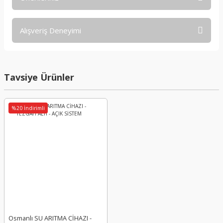
Soru Sor
Bu ürünün fiyat bilgisi, resim, ürün açıklamalarında ve diğer
Alışveriş Deneyimi
konularda yetersiz gördüğünüz noktaları öneri formunu
kullanarak tarafımıza iletebilirsiniz.
Görüş ve önerileriniz için teşekkür ederiz.
Sitemize ilk yorumu siz yapın!
Tavsiye Ürünler
Ürün resmi kalitesiz, bozuk veya görüntülenemiyor.
Ürün açıklamasında eksik bilgiler bulunuyor.
Deneyimini Paylaş
Ürün bilgilerinde hatalar bulunuyor.
%20 İndirimli
Ürün fiyatı diğer sitelerden daha pahalı.
Bu ürüne benzer farklı alternatifler olmalı.
Gönder
Osmanlı SU ARITMA CİHAZI -