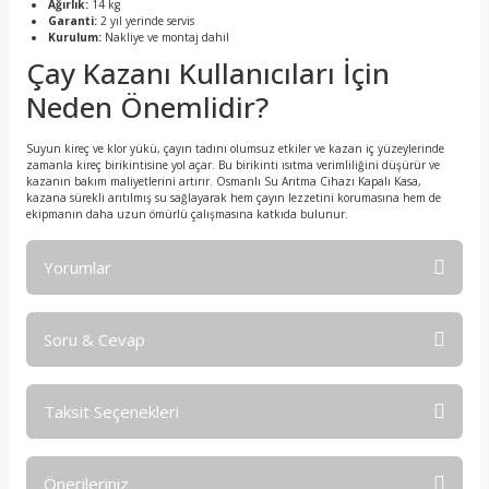
Ağırlık:
14 kg
Garanti:
2 yıl yerinde servis
Kurulum:
Nakliye ve montaj dahil
Çay Kazanı Kullanıcıları İçin
Neden Önemlidir?
Suyun kireç ve klor yükü, çayın tadını olumsuz etkiler ve kazan iç yüzeylerinde
zamanla kireç birikintisine yol açar. Bu birikinti ısıtma verimliliğini düşürür ve
kazanın bakım maliyetlerini artırır. Osmanlı Su Arıtma Cihazı Kapalı Kasa,
kazana sürekli arıtılmış su sağlayarak hem çayın lezzetini korumasına hem de
ekipmanın daha uzun ömürlü çalışmasına katkıda bulunur.
Yorumlar
Soru & Cevap
Bu ürüne ilk yorumu siz yapın!
Taksit Seçenekleri
Yorum Yaz
Ürün hakkında henüz soru sorulmamış.
Önerileriniz