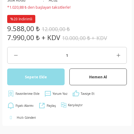
Stok Kodu
AC02
*1.020,88 ₺ den başlayan taksitlerle!
%20 İndirimli
9.588,00 ₺
12.000,00 ₺
7.990,00 ₺ + KDV
10.000,00 ₺ + KDV
Sepete Ekle
Hemen Al
Yorum Yaz
Tavsiye Et
Karşılaştır
Fiyatı Alarmı
Paylaş
Hızlı Gönderi