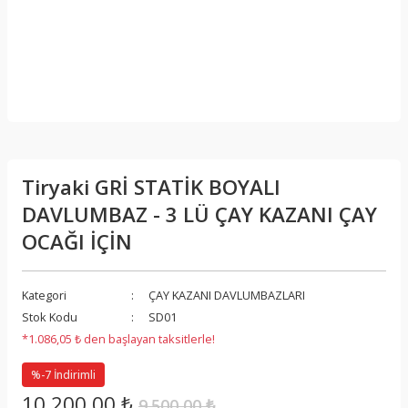
Tiryaki GRİ STATİK BOYALI
DAVLUMBAZ - 3 LÜ ÇAY KAZANI ÇAY
OCAĞI İÇİN
Kategori
ÇAY KAZANI DAVLUMBAZLARI
Stok Kodu
SD01
*1.086,05 ₺ den başlayan taksitlerle!
%-7 İndirimli
10.200,00 ₺
9.500,00 ₺