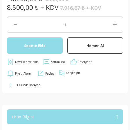
8.500,00 ₺ + KDV
7.916,67 ₺ + KDV
Sepete Ekle
Hemen Al
Yorum Yaz
Tavsiye Et
Karşılaştır
Fiyatı Alarmı
Paylaş
3 Günde Kargoda
Ürün Bilgisi