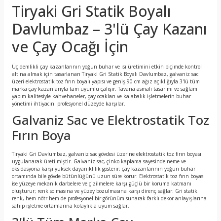
Tiryaki Gri Statik Boyalı
Davlumbaz – 3'lü Çay Kazanı
ve Çay Ocağı İçin
Üç demlikli çay kazanlarının yoğun buhar ve ısı üretimini etkin biçimde kontrol
altına almak için tasarlanan Tiryaki Gri Statik Boyalı Davlumbaz, galvaniz sac
üzeri elektrostatik toz fırın boyalı yapısı ve geniş 90 cm ağız açıklığıyla 3'lü tüm
marka çay kazanlarıyla tam uyumlu çalışır. Tavana asmalı tasarımı ve sağlam
yapım kalitesiyle kahvehaneler, çay ocakları ve kalabalık işletmelerin buhar
yönetimi ihtiyacını profesyonel düzeyde karşılar.
Galvaniz Sac ve Elektrostatik Toz
Fırın Boya
Tiryaki Gri Davlumbaz, galvaniz sac gövdesi üzerine elektrostatik toz fırın boyası
uygulanarak üretilmiştir. Galvaniz sac, çinko kaplama sayesinde neme ve
oksidasyona karşı yüksek dayanıklılık gösterir; çay kazanlarının yoğun buhar
ortamında bile gövde bütünlüğünü uzun süre korur. Elektrostatik toz fırın boyası
ise yüzeye mekanik darbelere ve çizilmelere karşı güçlü bir koruma katmanı
oluşturur; renk solmasına ve yüzey bozulmasına karşı direnç sağlar. Gri statik
renk, hem nötr hem de profesyonel bir görünüm sunarak farklı dekor anlayışlarına
sahip işletme ortamlarına kolaylıkla uyum sağlar.