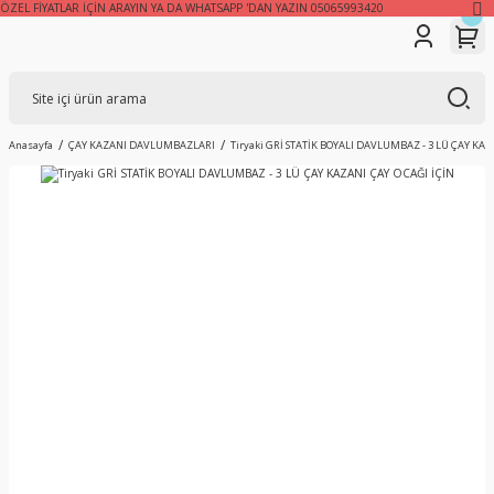
ÖZEL FİYATLAR İÇİN ARAYIN YA DA WHATSAPP 'DAN YAZIN 05065993420
Anasayfa
ÇAY KAZANI DAVLUMBAZLARI
Tiryaki GRİ STATİK BOYALI DAVLUMBAZ - 3 LÜ ÇAY KAZ