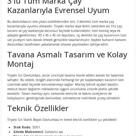
3'lü Tüm Marka Çay
Kazanlarıyla Evrensel Uyum
Bu davlumbazın öne çıkan özelliklerinden biri, 3 demlikli tüm marka çay
kazanlarıyla uyumlu olmasıdır. Tiryaki marka veya farklı üreticilere ait 3'lü çay
kazanı ve çay ocaklarıyla sorunsuz biçimde kullanılabilir; özel montaj veya ek
adaptör gerektirmez. 90 x 45 x 45 cm boyutları, üç demlikli bir çay kazanının tüm
üst yüzeyini tam olarak örtecek genişlikte tasarlanmıştır; böylece buharın tamamı
davlumbaz tarafından yakalanarak ortama yayılmadan tahliye edilir.
Tavana Asmalı Tasarım ve Kolay
Montaj
Tiryaki Gri Davlumbaz, avize zinciriyle tavana monte edilen asmalı bir tasarıma
sahiptir. Bu sistem, tezgâh alanında herhangi bir yer kaplamadan kazanın tam
üzerinde sabit biçimde konumlanmayı sağlar. Montaj teknik açıdan basittir;
mevcut tavan bağlantı noktalarına uygun uzunlukta zincirle pratik şekilde
asılabilir. Tavan montajı aynı zamanda temizlik ve bakım süreçlerini de
kolaylaştırır; gerektiğinde davlumbaz zahmetsizce indirilerek yüzey silinebilir.
Teknik Özellikler
Tiryaki Gri Statik Boyalı Davlumbaz'ın temel teknik özellikleri şu şekildedir:
Stok Kodu:
SD01
Gövde Malzemesi:
Galvaniz sac