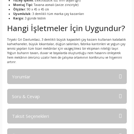
Yüzey İşlemi:
Elektrostatik toz fırın boyalı (gri)
Montaj Tipi:
Tavana asmalı (avize zinciriyle)
Ölçüler:
90 x 45 x 45 cm
Uyumluluk:
3 demlikli tüm marka çay kazanları
Kargo:
3 günde teslim
Hangi İşletmeler İçin Uygundur?
Tiryaki Gri Davlumbaz, 3 demlikli büyük kapasiteli çay kazanı kullanan kalabalık
kahvehaneler, büyük lokantalar, düğün salonları, fabrika kantinleri ve yoğun çay
servisi yapılan tüm ticari mekânlar için vazgeçilmez bir ekipman niteliği taşır.
Yoğun buharın tavan, duvar ve boyalarda oluşturduğu nem hasarını önleyerek
hem mekânın ömrünü uzatır hem de çalışma ortamının konforunu ve hijyenini
artırır.
Yorumlar
Soru & Cevap
Ölcü
Taksit Seçenekleri
Ürün hakkında henüz soru sorulmamış.
Ürün ölçüleri nedir
Onur Aksu | 06/02/2026