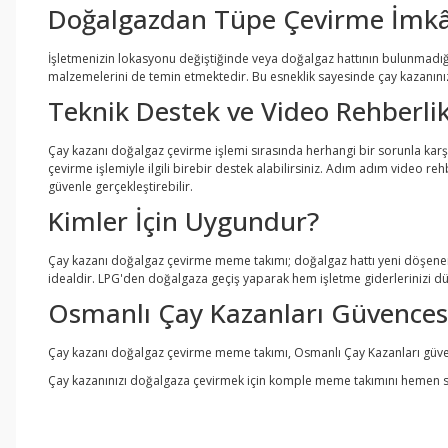
Doğalgazdan Tüpe Çevirme İmk
İşletmenizin lokasyonu değiştiğinde veya doğalgaz hattının bulunmadı
malzemelerini de temin etmektedir. Bu esneklik sayesinde çay kazanınız
Teknik Destek ve Video Rehberli
Çay kazanı doğalgaz çevirme işlemi sırasında herhangi bir sorunla kar
çevirme işlemiyle ilgili birebir destek alabilirsiniz. Adım adım video r
güvenle gerçekleştirebilir.
Kimler İçin Uygundur?
Çay kazanı doğalgaz çevirme meme takımı; doğalgaz hattı yeni döşenen i
idealdir. LPG'den doğalgaza geçiş yaparak hem işletme giderlerinizi düş
Osmanlı Çay Kazanları Güvences
Çay kazanı doğalgaz çevirme meme takımı, Osmanlı Çay Kazanları güvences
Çay kazanınızı doğalgaza çevirmek için komple meme takımını hemen si
Bu ürünün fiyat bilgisi, resim, ürün açıklamalarında ve diğer konul