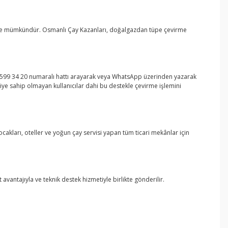
k de mümkündür. Osmanlı Çay Kazanları, doğalgazdan tüpe çevirme
06 599 34 20 numaralı hattı arayarak veya WhatsApp üzerinden yazarak
giye sahip olmayan kullanıcılar dahi bu destekle çevirme işlemini
kları, oteller ve yoğun çay servisi yapan tüm ticari mekânlar için
antajıyla ve teknik destek hizmetiyle birlikte gönderilir.
ebilirsiniz.