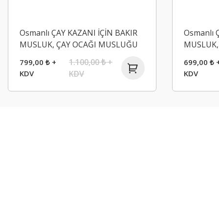
Osmanlı ÇAY KAZANI İÇİN BAKIR
Osmanlı 
MUSLUK, ÇAY OCAĞI MUSLUĞU
MUSLUK,
BAKIR RENKLİ ÇEŞME
ÇEŞME
1.100,00 ₺ +
799,00 ₺ +
699,00 ₺ 
KDV
KDV
KDV