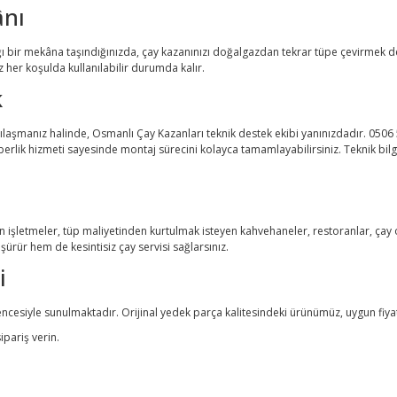
ânı
ğı bir mekâna taşındığınızda, çay kazanınızı doğalgazdan tekrar tüpe çevirme
 her koşulda kullanılabilir durumda kalır.
k
şılaşmanız halinde, Osmanlı Çay Kazanları teknik destek ekibi yanınızdadır. 05
ehberlik hizmeti sayesinde montaj sürecini kolayca tamamlayabilirsiniz. Teknik bil
şletmeler, tüp maliyetinden kurtulmak isteyen kahvehaneler, restoranlar, çay oca
ürür hem de kesintisiz çay servisi sağlarsınız.
i
iyle sunulmaktadır. Orijinal yedek parça kalitesindeki ürünümüz, uygun fiyat av
pariş verin.
arda yetersiz gördüğünüz noktaları öneri formunu kullanarak tarafımıza ilet