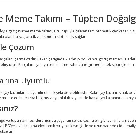
e Meme Takımı – Tüpten Doğalga
doğalgaz çevirme meme takımı, LPG tüpüyle çalışan tam otomatik çay kazanınızı 
 olan bu set, pratik ve ekonomik bir geçiş sağlar.
ple Çözüm
çaları içermektedir. Paket içeriğinde 2 adet pipo (kahve gözü) memesi, 1 adet 
 oluşturur. Parçaları ayrı ayrı temin etme zahmetine girmeden tek siparişle tü
arına Uyumlu
ay kazanlarına uyumlu olacak şekilde üretilmiştir. Bakır çay kazanı, statik boya
monte edilir. Marka bağımsız uyumluluk sayesinde hangi çay kazanını kullanıyor ol
ınız?
uğu ve tüpün bitmesi durumunda yaşanan servis kesintileri gibi sorunlara neden ol
 LPG'ye kıyasla daha ekonomik bir yakıt kaynağıdır ve uzun vadede ciddi maliye
ükseltir.