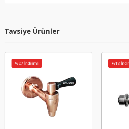
Görüş ve önerileriniz için teşekkür ederiz.
Ürün resmi kalitesiz, bozuk veya görüntülenemiyor.
Ürün açıklamasında eksik bilgiler bulunuyor.
Tavsiye Ürünler
Ürün bilgilerinde hatalar bulunuyor.
Ürün fiyatı diğer sitelerden daha pahalı.
Bu ürüne benzer farklı alternatifler olmalı.
%27 İndirimli
%18 İndir