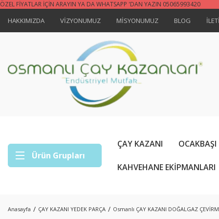
ÖZEL FİYATLAR İÇİN ARAYIN YA DA WHATSAPP 'DAN YAZIN 05065993420
HAKKIMIZDA
VİZYONUMUZ
MİSYONUMUZ
BLOG
İLET
ÇAY KAZANI
OCAKBAŞI
Ürün Grupları
KAHVEHANE EKİPMANLARI
Anasayfa
ÇAY KAZANI YEDEK PARÇA
Osmanlı ÇAY KAZANI DOĞALGAZ ÇEVİRM