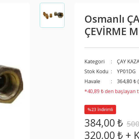
Osmanlı Ç
ÇEVİRME M
Kategori
ÇAY KAZ
Stok Kodu
YP01DG
Havale
364,80 ₺ 
*40,89 ₺ den başlayan ta
%23 İndirimli
384,00 ₺
500
320,00 ₺ + 