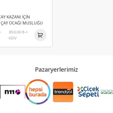
ÇAY KAZANI İÇİN
 ÇAY OCAĞI MUSLUĞU
850,00 ₺ +
+
KDV
Pazaryerlerimiz