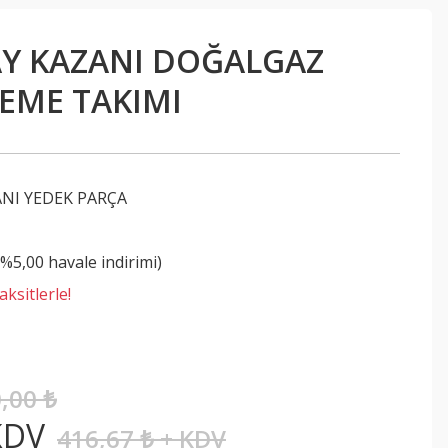
AY KAZANI DOĞALGAZ
EME TAKIMI
ANI YEDEK PARÇA
(%5,00 havale indirimi)
ksitlerle!
,00 ₺
KDV
416,67 ₺ + KDV