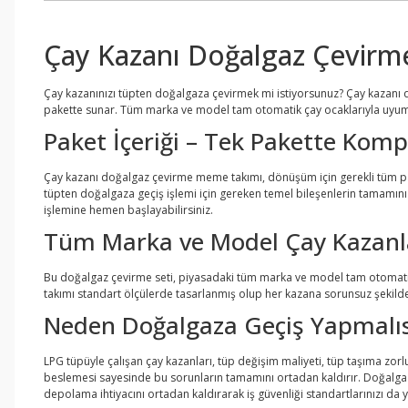
Çay Kazanı Doğalgaz Çevirm
Çay kazanınızı tüpten doğalgaza çevirmek mi istiyorsunuz? Çay kazanı 
pakette sunar. Tüm marka ve model tam otomatik çay ocaklarıyla uyumlu
Paket İçeriği – Tek Pakette Kom
Çay kazanı doğalgaz çevirme meme takımı, dönüşüm için gerekli tüm par
tüpten doğalgaza geçiş işlemi için gereken temel bileşenlerin tamamını
işlemine hemen başlayabilirsiniz.
Tüm Marka ve Model Çay Kazanl
Bu doğalgaz çevirme seti, piyasadaki tüm marka ve model tam otomatik ç
takımı standart ölçülerde tasarlanmış olup her kazana sorunsuz şekilde 
Neden Doğalgaza Geçiş Yapmalıs
LPG tüpüyle çalışan çay kazanları, tüp değişim maliyeti, tüp taşıma zorl
beslemesi sayesinde bu sorunların tamamını ortadan kaldırır. Doğalgaz,
depolama ihtiyacını ortadan kaldırarak iş güvenliği standartlarınızı da y