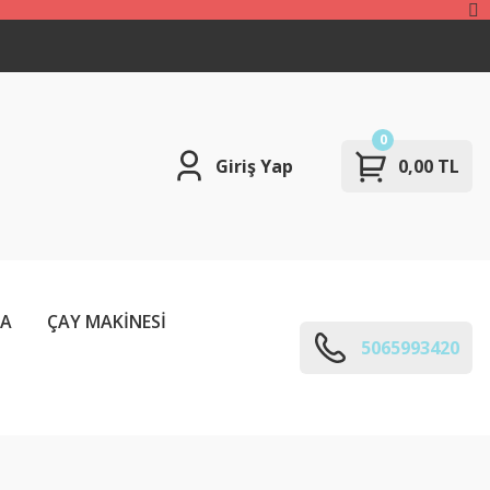
0
Giriş Yap
0,00 TL
ÇA
ÇAY MAKİNESİ
5065993420