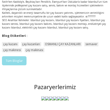
Fatih'ten Kadıköy'e, Beşiktaş'tan Pendik'e, Esenyurt'tan Üsküdar'a kadar İstanbul'un tüm
ilçelerinde profesyonel çay kazanı satış, servis, bakım ve montaj hizmetleri işletmelerin
ihtiyaçlarına çözüm sunmaktadır.
Kaliteli, dayanıklı ve enerji tasarruflu bir çay kazanı yatırımı, işletmenizin verimliliğini
artırırken müşteri memnuniyetine de uzun vadeli katkı sağlayacaktır. ☕????????
SEO Anahtar Kelimeler: İstanbul çay kazanı, İstanbul çay kazanı fiyatları, İstanbul çay
kazanı servisi, İstanbul çay kazanı bakımı, İstanbul çay kazanı montajı, endüstriyel çay
kazanı İstanbul, elektrikli çay kazanı İstanbul, İstanbul çay kazanı satış.
Blog Etiketleri :
çay kazanı
çay kazanları
OSMANLI ÇAY KAZANLARI
semaver
çay makinesi
çay makinası
Tüm Bloglar
Pazaryerlerimiz