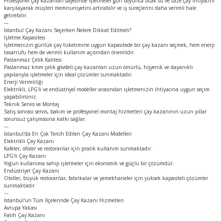
Profesyonel çay kazanları sayesinde işletmeler gün boyunca sıcak su ve taze çay ihtiyacını
karşılayarak müşteri memnuniyetini artırabilir ve iş süreçlerini daha verimli hale
getirebilir.
---
İstanbul Çay Kazanı Seçerken Nelere Dikkat Edilmeli?
İşletme Kapasitesi
İşletmenizin günlük çay tüketimine uygun kapasitede bir çay kazanı seçmek, hem enerji
tasarrufu hem de verimli kullanım açısından önemlidir.
Paslanmaz Çelik Kalitesi
Paslanmaz krom çelik gövdeli çay kazanları uzun ömürlü, hijyenik ve dayanıklı
yapılarıyla işletmeler için ideal çözümler sunmaktadır.
Enerji Verimliliği
Elektrikli, LPG'li ve endüstriyel modeller arasından işletmenizin ihtiyacına uygun seçim
yapabilirsiniz.
Teknik Servis ve Montaj
Satış sonrası servis, bakım ve profesyonel montaj hizmetleri çay kazanının uzun yıllar
sorunsuz çalışmasına katkı sağlar.
---
İstanbul'da En Çok Tercih Edilen Çay Kazanı Modelleri
Elektrikli Çay Kazanı
Kafeler, ofisler ve restoranlar için pratik kullanım sunmaktadır.
LPG'li Çay Kazanı
Yoğun kullanıma sahip işletmeler için ekonomik ve güçlü bir çözümdür.
Endüstriyel Çay Kazanı
Oteller, büyük restoranlar, fabrikalar ve yemekhaneler için yüksek kapasiteli çözümler
sunmaktadır.
---
İstanbul'un Tüm İlçelerinde Çay Kazanı Hizmetleri
Avrupa Yakası
Fatih Çay Kazanı