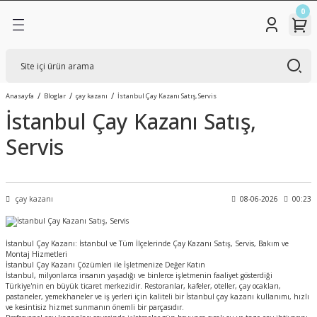
0
Geri Dön
Geri Dön
Geri Dön
TİK ÇAY KAZANLARI
KAZANLARI
R
SADECE GAZLI ÇAY
BAKIR SEMAVER
BAKIR ÇAY KAZANLARI
Anasayfa
Bloglar
çay kazanı
İstanbul Çay Kazanı Satış, Servis
KAZANI
İstanbul Çay Kazanı Satış,
STATİK BOYALI ÇAY
ÇELİK SEMAVER
SADECE ELEKTRİKLİ ÇAY
KAZANLARI
Servis
KAZANLARI
İNOKS TAM OTOMATİK
GAZLI + ELEKTRİKLİ ÇAY
ÇAY KAZANLARI
KAZANLARI
çay kazanı
08-06-2026
00:23
İstanbul Çay Kazanı: İstanbul ve Tüm İlçelerinde Çay Kazanı Satış, Servis, Bakım ve
Montaj Hizmetleri
İstanbul Çay Kazanı Çözümleri ile İşletmenize Değer Katın
İstanbul, milyonlarca insanın yaşadığı ve binlerce işletmenin faaliyet gösterdiği
Türkiye'nin en büyük ticaret merkezidir. Restoranlar, kafeler, oteller, çay ocakları,
pastaneler, yemekhaneler ve iş yerleri için kaliteli bir İstanbul çay kazanı kullanımı, hızlı
ve kesintisiz hizmet sunmanın önemli bir parçasıdır.