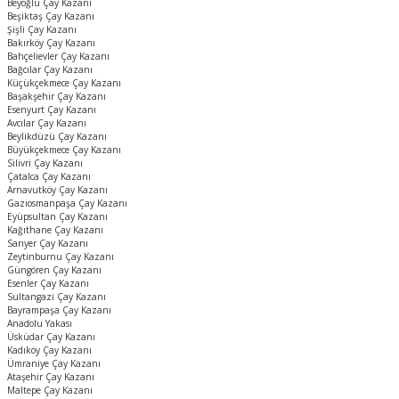
Beyoğlu Çay Kazanı
Beşiktaş Çay Kazanı
Şişli Çay Kazanı
Bakırköy Çay Kazanı
Bahçelievler Çay Kazanı
Bağcılar Çay Kazanı
Küçükçekmece Çay Kazanı
Başakşehir Çay Kazanı
Esenyurt Çay Kazanı
Avcılar Çay Kazanı
Beylikdüzü Çay Kazanı
Büyükçekmece Çay Kazanı
Silivri Çay Kazanı
Çatalca Çay Kazanı
Arnavutköy Çay Kazanı
Gaziosmanpaşa Çay Kazanı
Eyüpsultan Çay Kazanı
Kağıthane Çay Kazanı
Sarıyer Çay Kazanı
Zeytinburnu Çay Kazanı
Güngören Çay Kazanı
Esenler Çay Kazanı
Sultangazi Çay Kazanı
Bayrampaşa Çay Kazanı
Anadolu Yakası
Üsküdar Çay Kazanı
Kadıköy Çay Kazanı
Ümraniye Çay Kazanı
Ataşehir Çay Kazanı
Maltepe Çay Kazanı