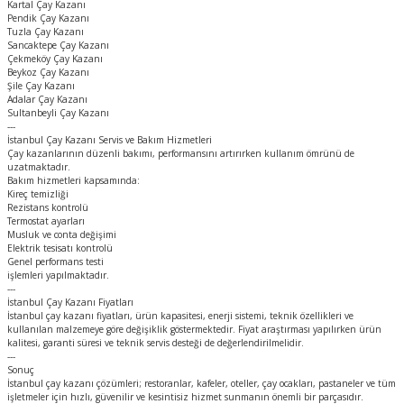
Kartal Çay Kazanı
Pendik Çay Kazanı
Tuzla Çay Kazanı
Sancaktepe Çay Kazanı
Çekmeköy Çay Kazanı
Beykoz Çay Kazanı
Şile Çay Kazanı
Adalar Çay Kazanı
Sultanbeyli Çay Kazanı
---
İstanbul Çay Kazanı Servis ve Bakım Hizmetleri
Çay kazanlarının düzenli bakımı, performansını artırırken kullanım ömrünü de
uzatmaktadır.
Bakım hizmetleri kapsamında:
Kireç temizliği
Rezistans kontrolü
Termostat ayarları
Musluk ve conta değişimi
Elektrik tesisatı kontrolü
Genel performans testi
işlemleri yapılmaktadır.
---
İstanbul Çay Kazanı Fiyatları
İstanbul çay kazanı fiyatları, ürün kapasitesi, enerji sistemi, teknik özellikleri ve
kullanılan malzemeye göre değişiklik göstermektedir. Fiyat araştırması yapılırken ürün
kalitesi, garanti süresi ve teknik servis desteği de değerlendirilmelidir.
---
Sonuç
İstanbul çay kazanı çözümleri; restoranlar, kafeler, oteller, çay ocakları, pastaneler ve tüm
işletmeler için hızlı, güvenilir ve kesintisiz hizmet sunmanın önemli bir parçasıdır.