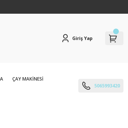
Giriş Yap
ÇA
ÇAY MAKİNESİ
5065993420