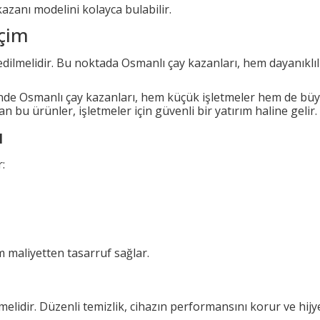
kazanı modelini kolayca bulabilir.
eçim
rcih edilmelidir. Bu noktada Osmanlı çay kazanları, hem dayan
inde Osmanlı çay kazanları, hem küçük işletmeler hem de büyük
u ürünler, işletmeler için güvenli bir yatırım haline gelir.
ı
:
 maliyetten tasarruf sağlar.
lidir. Düzenli temizlik, cihazın performansını korur ve hijy