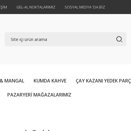
İŞİM
GEL-AL NOKTALARIMIZ
SOSYAL MEDYA 'DA BİZ
 & MANGAL
KUMDA KAHVE
ÇAY KAZANI YEDEK PAR
PAZARYERİ MAĞAZALARIMIZ