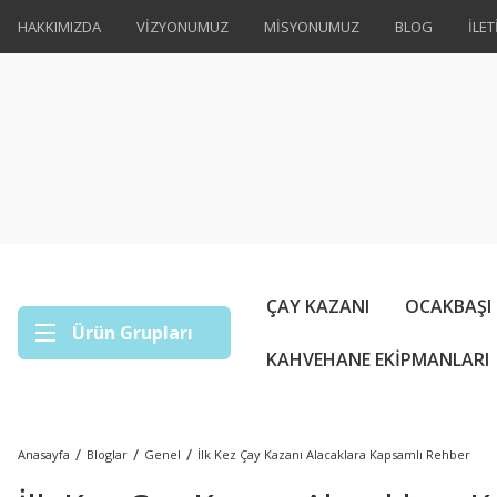
HAKKIMIZDA
VİZYONUMUZ
MİSYONUMUZ
BLOG
İLET
ÇAY KAZANI
OCAKBAŞI
Ürün Grupları
KAHVEHANE EKİPMANLARI
Anasayfa
Bloglar
Genel
İlk Kez Çay Kazanı Alacaklara Kapsamlı Rehber