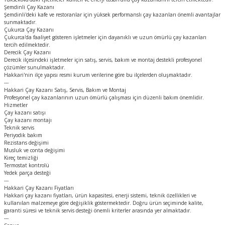
Şemdinli Çay Kazanı
Şemdinli'deki kafe ve restoranlar için yüksek performanslı çay kazanları önemli avantajlar
sunmaktadır.
Çukurca Çay Kazanı
Çukurca'da faaliyet gösteren işletmeler için dayanıklı ve uzun ömürlü çay kazanları
tercih edilmektedir.
Derecik Çay Kazanı
Derecik ilçesindeki işletmeler için satış, servis, bakım ve montaj destekli profesyonel
çözümler sunulmaktadır.
Hakkari'nin ilçe yapısı resmi kurum verilerine göre bu ilçelerden oluşmaktadır.
---
Hakkari Çay Kazanı Satış, Servis, Bakım ve Montaj
Profesyonel çay kazanlarının uzun ömürlü çalışması için düzenli bakım önemlidir.
Hizmetler
Çay kazanı satışı
Çay kazanı montajı
Teknik servis
Periyodik bakım
Rezistans değişimi
Musluk ve conta değişimi
Kireç temizliği
Termostat kontrolü
Yedek parça desteği
---
Hakkari Çay Kazanı Fiyatları
Hakkari çay kazanı fiyatları, ürün kapasitesi, enerji sistemi, teknik özellikleri ve
kullanılan malzemeye göre değişiklik göstermektedir. Doğru ürün seçiminde kalite,
garanti süresi ve teknik servis desteği önemli kriterler arasında yer almaktadır.
---