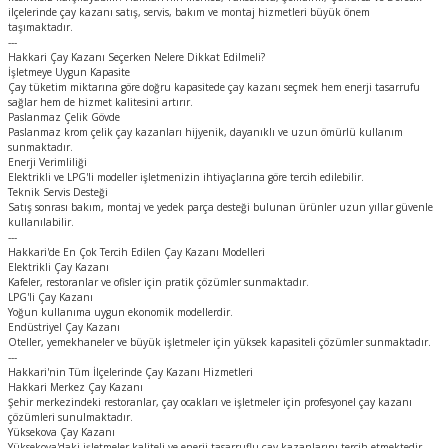
ilçelerinde çay kazanı satış, servis, bakım ve montaj hizmetleri büyük önem
taşımaktadır.
---
Hakkari Çay Kazanı Seçerken Nelere Dikkat Edilmeli?
İşletmeye Uygun Kapasite
Çay tüketim miktarına göre doğru kapasitede çay kazanı seçmek hem enerji tasarrufu
sağlar hem de hizmet kalitesini artırır.
Paslanmaz Çelik Gövde
Paslanmaz krom çelik çay kazanları hijyenik, dayanıklı ve uzun ömürlü kullanım
sunmaktadır.
Enerji Verimliliği
Elektrikli ve LPG'li modeller işletmenizin ihtiyaçlarına göre tercih edilebilir.
Teknik Servis Desteği
Satış sonrası bakım, montaj ve yedek parça desteği bulunan ürünler uzun yıllar güvenle
kullanılabilir.
---
Hakkari'de En Çok Tercih Edilen Çay Kazanı Modelleri
Elektrikli Çay Kazanı
Kafeler, restoranlar ve ofisler için pratik çözümler sunmaktadır.
LPG'li Çay Kazanı
Yoğun kullanıma uygun ekonomik modellerdir.
Endüstriyel Çay Kazanı
Oteller, yemekhaneler ve büyük işletmeler için yüksek kapasiteli çözümler sunmaktadır.
---
Hakkari'nin Tüm İlçelerinde Çay Kazanı Hizmetleri
Hakkari Merkez Çay Kazanı
Şehir merkezindeki restoranlar, çay ocakları ve işletmeler için profesyonel çay kazanı
çözümleri sunulmaktadır.
Yüksekova Çay Kazanı
Yüksekova'daki işletmeler kaliteli ve enerji tasarruflu çay kazanlarını tercih etmektedir.