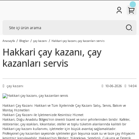
Anasayfa
Bloglar
çay kazanı
Hakkari çay kazanı, çay kazanları servis
Hakkari çay kazanı, çay
kazanları servis
çay kazanı
10-06-2026
14:04
Hakkari Çay Kazanı: Hakkari ve Tüm İlçelerinde Çay Kazanı Satış, Servis, Bakım ve
Montaj Hizmetleri
Hakkari Çay Kazanı ile İşletmenizde Kesintisiz Hizmet
Hakkari, Doğu Anadolu Bölgesi'nin önemli ticaret ve sınır şehirlerinden biridir. Kafeler,
restoranlar, çay ocakları, lokantalar, oteller ve toplu tüketim alanlarında kaliteli bir
Hakkari çay kazanı kullanımı, işletmeler için büyük avantaj sağlamaktadır.
Profesyonel çay kazanları sayesinde işletmeler gün boyunca sıcak su ve taze çay ihtiyacını
kesintisiz karşılayabilir. Hakkari'nin Merkez, Yüksekova, Şemdinli, Çukurca ve Derecik