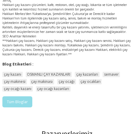
Sonuç
Hakkari çay kazanı çözümleri; kafe, restoran, otel, çay ocağı, lokanta ve tüm işletmeler
için kaliteli ve kesintisiz hizmet sunmanın önemli bir parçasıdır.
Hakkari Merkez'den Yüksekova'ya, Şemdinli'den Çukurca'ya ve Derecik'e kadar
Hakkari'nin tüm ilçelerinde çay kazanı satış, servis, bakım ve montaj hizmetleri
işletmelerin ihtiyaçlarına profesyonel çözümler sunmaktadır.
Kaliteli, dayanıklı ve enerji tasarruflu bir çay kazanı yatırımı, işletmenizin verimliliğini
artırırken müşterilerinize her zaman sıcak ve taze çay sunmanıza katkı sağlayacaktır.
SEO Anahtar Kelimeleri
**Hakkari çay kazanı, Hakkari çay kazanı satış, Hakkari çay kazanı servisi, Hakkari çay
kazanı bakımı, Hakkari çay kazanı montajı, Yüksekova çay kazanı, Şemdinli çay kazanı,
Çukurca çay kazanı, Derecik çay kazanı, endüstriyel çay kazanı Hakkari, elektrikli çay
kazanı Hakkari, Hakkari çay kazanı fiyatları.**
Blog Etiketleri :
çay kazanı
OSMANLI ÇAY KAZANLARI
çay kazanları
semaver
çay makinesi
çay makinası
çay ocağı
çay ocakları
çay ocağı kazanı
çay ocağı kazanları
Tüm Bloglar
Pazaryerlerimiz