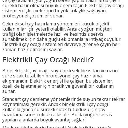
ve çay ocakları gibi yoğun servis yapılan alanlarda çayın
sürekli hazır olması büyük önem taşır.
Elektrikli çay ocağı
sistemleri işletmeler için büyük kolaylık sağlayan
profesyonel çözümler sunar.
Geleneksel çay hazırlama yöntemleri küçük ölçekli
kullanımlar için yeterli olabilir. Ancak yoğun müşteri
trafiği olan işletmelerde hızlı ve kesintisiz servis
sunabilmek için daha güçlü ekipmanlara ihtiyaç duyulur.
Elektrikli çay ocağı sistemleri devreye girer ve çayın her
zaman hazır olmasını sağlar.
Elektrikli Çay Ocağı Nedir?
Bir elektrikli çay ocağı, suyu hızlı şekilde ısıtan ve uzun
süre sıcak tutabilen profesyonel çay hazırlama
ekipmanıdır. Elektrik enerjisi ile çalışan bu sistemler,
özellikle işletmeler için pratik ve güvenli bir kullanım
sunar.
Standart çay demleme yöntemlerinde suyun tekrar tekrar
kaynatılması gerekir. Ancak bir elektrikli çay ocağı
kullanıldığında su sürekli sıcak tutulduğu için çay
hazırlama süresi oldukça kısalır. Bu da yoğun servis
yapılan alanlarda büyük avantaj sağlar.
Modern işletmelerin tercih ettiği elektrikli çay ocağı