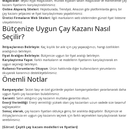
Mağazalar:
Beyaz eşya mağazaları, mutfak eşyaları satan mağazalar ve marketlerde çay
kazanı fiyatlarını karşılaştırabilirsiniz.
Online Alışveriş Siteleri:
Hepsiburada, Trendyol, Amazon gibi platformlarda geniş bir
çay kazanı yelpazesi ve fiyat karşılaştırması yapabilirsiniz.
Üretici Firmaların Web Siteleri:
İlgili markaların web sitelerinden güncel fiyat listesine
ulaşabilirsiniz.
Bütçenize Uygun Çay Kazanı Nasıl
Seçilir?
İhtiyaçlarınızı Belirleyin:
Kaç kişilik bir aile için çay yapacağınızı, hangi özellikleri
aradığınızı belirleyin.
Fiyat Aralığını Belirleyin:
Bütçenize uygun bir fiyat aralığı belirleyin.
Karşılaştırma Yapın:
Farklı markaların ve modellerin fiyatlarını karşılaştırarak en
uygun seçeneği belirleyin.
Kullanıcı Yorumlarını Okuyun:
Ürün hakkında diğer kullanıcıların yorumlarını
okuyarak kararınızı destekleyebilirsiniz.
Önemli Notlar
Kampanyalar:
Sezon başı ve özel günlerde yapılan kampanyalardan yararlanarak daha
uygun fiyatlı çay kazanları bulabilirsiniz.
Garanti:
Satın aldığınız çay kazanın mutlaka garantisi olsun.
Enerji Verimliliği:
Enerji verimliliği yüksek olan çay kazanları uzun vadede size tasarruf
sağlayacaktır.
Sonuç olarak,
çay kazanı fiyatları oldukça geniş bir aralıkta değişebilir. Bütçenize ve
ihtiyaçlarınıza en uygun çay kazanını seçmek için farklı seçenekleri karşılaştırarak karar
verebilirsiniz.
[Görsel: Çeşitli çay kazanı modelleri ve fiyatları]