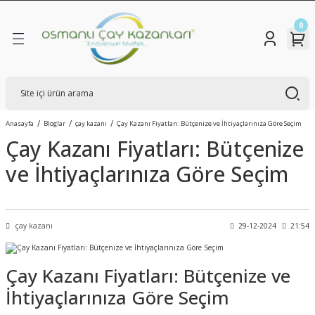
Geri Dön
Geri Dön
Geri Dön
0
TİK ÇAY KAZANLARI
KAZANLARI
R
BAKIR SEMAVER
ÇAY KAZANLARI
 GAZLI ÇAY KAZANI
Anasayfa
Bloglar
çay kazanı
Çay Kazanı Fiyatları: Bütçenize ve İhtiyaçlarınıza Göre Seçim
ÇELİK SEMAVER
 BOYALI ÇAY KAZANLARI
 ELEKTRİKLİ ÇAY KAZANLARI
Çay Kazanı Fiyatları: Bütçenize
ve İhtiyaçlarınıza Göre Seçim
TAM OTOMATİK ÇAY KAZANLARI
 ELEKTRİKLİ ÇAY KAZANLARI
çay kazanı
29-12-2024
21:54
Çay Kazanı Fiyatları: Bütçenize ve
İhtiyaçlarınıza Göre Seçim