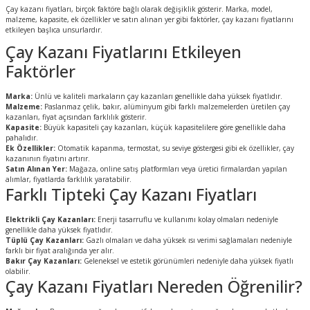
Çay kazanı fiyatları, birçok faktöre bağlı olarak değişiklik gösterir. Marka, model,
malzeme, kapasite, ek özellikler ve satın alınan yer gibi faktörler, çay kazanı fiyatlarını
etkileyen başlıca unsurlardır.
Çay Kazanı Fiyatlarını Etkileyen
Faktörler
Marka:
Ünlü ve kaliteli markaların çay kazanları genellikle daha yüksek fiyatlıdır.
Malzeme:
Paslanmaz çelik, bakır, alüminyum gibi farklı malzemelerden üretilen çay
kazanları, fiyat açısından farklılık gösterir.
Kapasite:
Büyük kapasiteli çay kazanları, küçük kapasitelilere göre genellikle daha
pahalıdır.
Ek Özellikler:
Otomatik kapanma, termostat, su seviye göstergesi gibi ek özellikler, çay
kazanının fiyatını artırır.
Satın Alınan Yer:
Mağaza, online satış platformları veya üretici firmalardan yapılan
alımlar, fiyatlarda farklılık yaratabilir.
Farklı Tipteki Çay Kazanı Fiyatları
Elektrikli Çay Kazanları:
Enerji tasarruflu ve kullanımı kolay olmaları nedeniyle
genellikle daha yüksek fiyatlıdır.
Tüplü Çay Kazanları:
Gazlı olmaları ve daha yüksek ısı verimi sağlamaları nedeniyle
farklı bir fiyat aralığında yer alır.
Bakır Çay Kazanları:
Geleneksel ve estetik görünümleri nedeniyle daha yüksek fiyatlı
olabilir.
Çay Kazanı Fiyatları Nereden Öğrenilir?