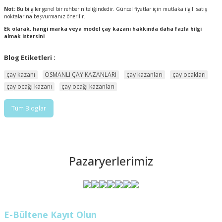
Not:
Bu bilgiler genel bir rehber niteliğindedir. Güncel fiyatlar için mutlaka ilgili satış
noktalarına başvurmanız önerilir.
Ek olarak, hangi marka veya model çay kazanı hakkında daha fazla bilgi
almak istersini
Blog Etiketleri :
çay kazanı
OSMANLI ÇAY KAZANLARI
çay kazanları
çay ocakları
çay ocağı kazanı
çay ocağı kazanları
Tüm Bloglar
Pazaryerlerimiz
E-Bültene Kayıt Olun