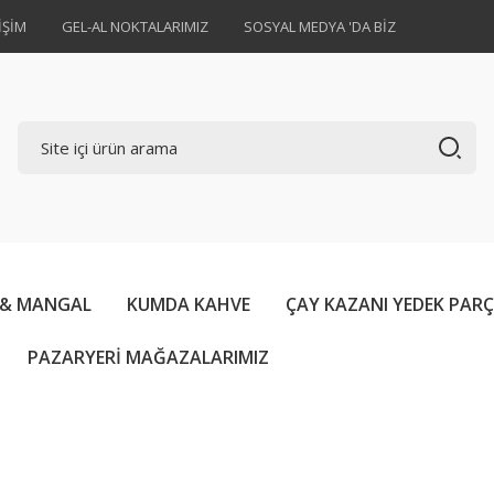
İŞİM
GEL-AL NOKTALARIMIZ
SOSYAL MEDYA 'DA BİZ
 & MANGAL
KUMDA KAHVE
ÇAY KAZANI YEDEK PAR
PAZARYERİ MAĞAZALARIMIZ