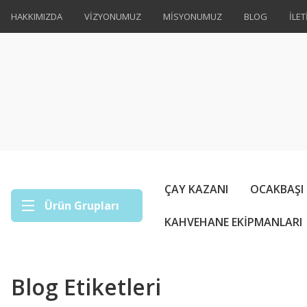
HAKKIMIZDA
VİZYONUMUZ
MİSYONUMUZ
BLOG
İLET
ÇAY KAZANI
OCAKBAŞI
Ürün Grupları
KAHVEHANE EKİPMANLARI
Blog Etiketleri