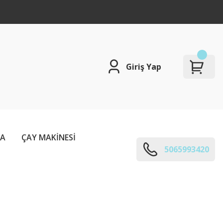
Giriş Yap
ÇA
ÇAY MAKİNESİ
5065993420