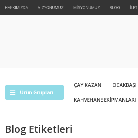
HAKKIMIZDA
VİZYONUMUZ
MİSYONUMUZ
BLOG
İLET
ÇAY KAZANI
OCAKBAŞI
Ürün Grupları
KAHVEHANE EKİPMANLARI
Blog Etiketleri