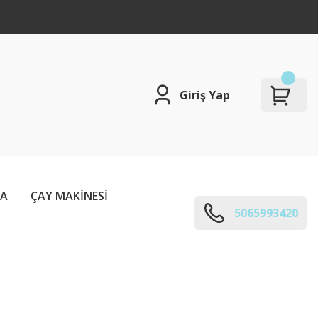
Giriş Yap
ÇA
ÇAY MAKİNESİ
5065993420